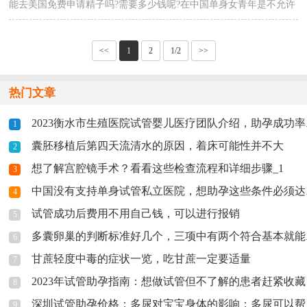
能去美国免费申请精子吗?需要多少钱呢?在中国单身女青年是不允许
做试管婴儿的，因为做试管婴儿应该是已婚，···
<<
1
2
1/2
>>
热门文章
2023衡水市生殖医院试管婴儿医疗团队介绍，助孕成功率多少
1
囊胚移植后第四天流清水的原因，着床可能性并不大
2
想了解宫腔镜手术？看看这些检查流程和详细步骤_1
3
中国没有支持单身试管私立医院，想助孕这些条件必须达到
4
试管成功后费用不用自己钱，可以进行报销
5
多囊卵巢的判断标准好几个，三项中有两个符合基本就能确定
6
甘蔗轻度中毒的症状一览，吃甘蔗一定要适量
7
2023年试管助孕指南：想做试管但不了解的患者赶紧收藏
8
深圳试管助孕价格：多尿对宝宝身体的影响：多尿可以帮助婴儿的健康成长！
9