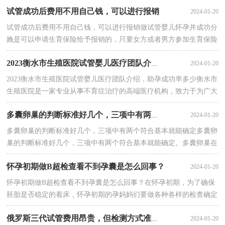
试管成功后费用不用自己钱，可以进行报销
2024-01-20
试管成功后费用不用自己钱，可以进行报销做试管婴儿怀孕并成功分
娩是可以申请生育保险给予报销的，只要女方或者男方参加生育保险
且连续足额缴纳生育保险费满12个月就行。虽···
2024-01-20
2023衡水市生殖医院试管婴儿医疗团队介绍，助孕成功率多少
2023衡水市生殖医院试管婴儿医疗团队介绍，助孕成功率多少衡水市
生殖医院是一家专业从事不育症治疗的高端医疗机构，致力于为广大
不孕不育患者提供最先进的诊断、治疗和辅助···
2024-01-20
多囊卵巢的判断标准好几个，三项中有两个符合基本就能确定
多囊卵巢的判断标准好几个，三项中有两个符合基本就能确定多囊卵
巢的判断标准好几个，三项中有两个符合基本就能确定。多囊卵巢在
女性中很常见，很多女性得了多囊卵巢很害怕···
怀孕初期做B超检查看不到孕囊是怎么回事？
2024-01-20
怀孕初期做B超检查看不到孕囊是怎么回事？在怀孕初期，为了确保
胚胎是否稳定的着床，怀孕初期的孕妈妈们要做各种各样的检查确定
是否怀孕，在怀孕初期，可以在医院通过b超检···
2024-01-20
俄罗斯三代试管费用昂贵，但检测方式准确、有效