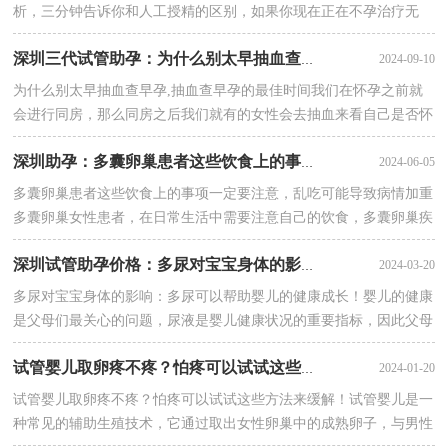
析，三分钟告诉你和人工授精的区别，如果你现在正在不孕治疗无
果，还在考虑要不要进行人工辅助技术进行助孕···
2024-09-10
深圳三代试管助孕：为什么别太早抽血查早孕,抽血查早孕的最佳时间
为什么别太早抽血查早孕,抽血查早孕的最佳时间我们在怀孕之前就
会进行同房，那么同房之后我们就有的女性会去抽血来看自己是否怀
孕了，但是有的人就会说不要过早去验血，过早···
2024-06-05
深圳助孕：多囊卵巢患者这些饮食上的事项一定要注意，乱吃可能导致病情加重
多囊卵巢患者这些饮食上的事项一定要注意，乱吃可能导致病情加重
多囊卵巢女性患者，在日常生活中需要注意自己的饮食，多囊卵巢疾
病会引发自身糖代谢异常，尤其是患有肥胖症···
2024-03-20
深圳试管助孕价格：多尿对宝宝身体的影响：多尿可以帮助婴儿的健康成长！
多尿对宝宝身体的影响：多尿可以帮助婴儿的健康成长！婴儿的健康
是父母们最关心的问题，尿液是婴儿健康状况的重要指标，因此父母
们总是关心“怎么样让婴儿多尿”这个问题。···
2024-01-20
试管婴儿取卵疼不疼？怕疼可以试试这些方法来缓解！_1
试管婴儿取卵疼不疼？怕疼可以试试这些方法来缓解！试管婴儿是一
种常见的辅助生殖技术，它通过取出女性卵巢中的成熟卵子，与男性
精子在实验室中结合，再将受精卵移植到女性···