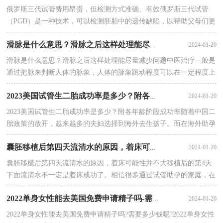
俄罗斯三代试管费用昂贵，但检测方式准确、有效俄罗斯三代试管
（PGD）是一种技术，可以检测胚胎中的遗传缺陷，以帮助父母们更
好地规划家庭。随着技术的进步，PGD在国际上越···
2024-01-20
滑脉是什么意思？滑脉之后这样处理能尽量减少问题
滑脉是什么意思？滑脉之后这样处理能尽量减少问题中医治疗一般是
通过把脉来判断人体的脉象，人体的脉象跳动程度可以在一定程度上
反映身体的健康状况，滑脉就是中医把脉的一···
2024-01-20
2023美国试管生二胎成功率是多少？附各年龄阶段成功率
2023美国试管生二胎成功率是多少？附各年龄阶段成功率随着中国二
胎政策的放开，越来越多的夫妇选择到海外去生孩子。而在海外助孕
领域，美国无疑是一个备受关注的热门目的地···
2024-01-20
囊胚移植后第四天流清水的原因，着床可能性并不大
囊胚移植后第四天流清水的原因，着床可能性并不大移植后的第4天
下面流清水不一定是着床成功了。相信很多通过试管助孕的家庭，在
试管移植后，都特别的关心移植后的胚胎是否着···
2024-01-20
2022单身女性能去美国免费申请精子吗-需要多少钱呢-
2022单身女性能去美国免费申请精子吗?需要多少钱呢?2022单身女性