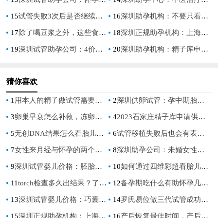
15
试管失败3次后是否继续？没成功考虑继续治疗的其他选择
16
深圳助孕机构：不要只看到了微刺激促排方案的好处,决定之前一定要了解利弊
17
除了喝豆浆之外，这些食物也可以帮助身体发育出优势卵泡
18
深圳正规助孕机构：上海瑞金医院做供卵试管排队时间公布，这些条件也必须满足
19
深圳试管助孕公司：4价甲流感疫苗接种后长期有效吗？了解副作用和禁忌
20
深圳助孕机构：精子库申请流程揭秘，先了解这些必要条件！
猜你喜欢
1
用本人的精子做试管需要什么条件，附供精试管价格
2
深圳供卵试管：孕中期胎停的原因有哪些，胎停多半和这三点有关
3
卵巢早衰怎么补救，冻卵技术帮您保留生育能力
4
2023石家庄精子库申请供精试管费用，及流程介绍
5
无创DNA结果怎么看胎儿性别？附三体公式的计算方法_1
6
试管移植失败后也会有表现，心大的你赶紧留意起来
7
女性来月经与怀孕的两个关键区别，了解准确辨别是否好孕！
8
深圳助孕公司：未婚女性去泰国做供精试管价格介绍，附助孕费用明细
9
深圳试管婴儿价格：胚胎为什么怕高温？怀孕初期这些事情注意一下对备孕比较好
10
如何通过四维彩超看胎儿性别，这个方法很有效
11
torch检查多久出结果？了解这些关于torch的信息有助于备孕
12
备孕期吃什么有助怀孕几率高，推荐这几种食物提高受孕率！
13
深圳试管婴儿价格：巧囊如何快速怀孕,3个方法提高巧囊怀孕率
14
罗氏易位做三代试管成功率怎么样，高吗？
15
深圳正规助孕机构：上海瑞金医院做供卵试管排队时间公布，这些条件也必须满足
16
产后恢复最佳时间，产后恢复这些内容最好了解清楚