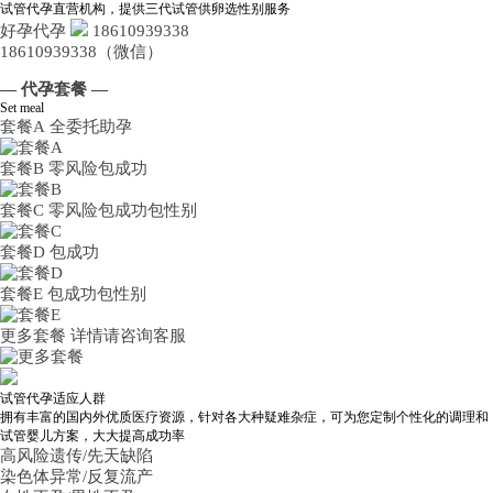
试管代孕直营机构，提供三代试管供卵选性别服务
好孕代孕
18610939338
18610939338（微信）
— 代孕套餐 —
Set meal
套餐A
全委托助孕
套餐B
零风险包成功
套餐C
零风险包成功包性别
套餐D
包成功
套餐E
包成功包性别
更多套餐
详情请咨询客服
试管代孕适应人群
拥有丰富的国内外优质医疗资源，针对各大种疑难杂症，可为您定制个性化的调理和
试管婴儿方案，大大提高成功率
高风险遗传/先天缺陷
染色体异常/反复流产