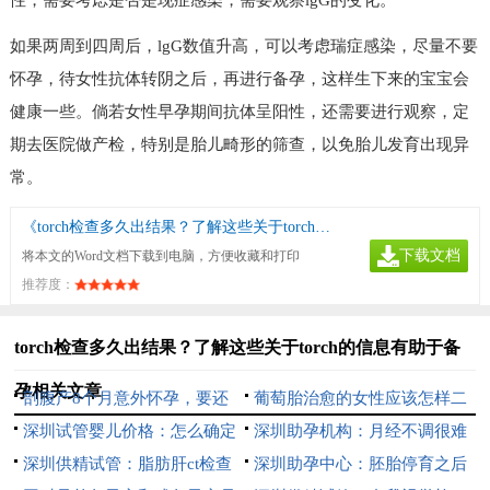
性，需要考虑是否是现症感染，需要观察lgG的变化。
如果两周到四周后，lgG数值升高，可以考虑瑞症感染，尽量不要
怀孕，待女性抗体转阴之后，再进行备孕，这样生下来的宝宝会
健康一些。倘若女性早孕期间抗体呈阳性，还需要进行观察，定
期去医院做产检，特别是胎儿畸形的筛查，以免胎儿发育出现异
常。
《torch检查多久出结果？了解这些关于torch的信息有助于备孕》
下载文档
将本文的Word文档下载到电脑，方便收藏和打印
推荐度：
torch检查多久出结果？了解这些关于torch的信息有助于备
孕相关文章
剖腹产8个月意外怀孕，要还
葡萄胎治愈的女性应该怎样二
是不要？
深圳试管婴儿价格：怎么确定
次备孕？
深圳助孕机构：月经不调很难
是不是输卵管堵塞，这几个检查
深圳供精试管：脂肪肝ct检查
怀孕吗,告诉你不孕的真实现象
深圳助孕中心：胚胎停育之后