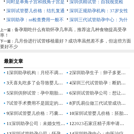
方法你知道吗？
的作用和目的，ct检查的这些好
同时是单角子宫和残角子宫是
这些检查项目必须要做，找出问
深圳供精试管：自我视觉检
处你要知道
否能怀孕，这种子宫怀孕以后必
深圳试管婴儿价格：结扎复通
题才能对症治疗
查，让你及时发现视力问题
深圳正规助孕机构：37岁女性
须注意这些不然容易流产
后多久可以怀孕,复通手术后一
深圳助孕：nt检查费用一般不
卵泡数量标准值，这个范围才算
深圳三代试管助孕中心：为什
般多久能怀上
到三百，不同医院收费有差异
正常
么不想做HPV和TCT检查- 3个原
备孕期吃什么有助怀孕几率高，推荐这几种食物提高受孕
上一篇：
率！
因揭秘
几月份进行试管移植最好？成功率虽然差不多，但这些方面
下一篇：
要好不少
最新文章
1
深圳助孕机构：月经不调很难怀孕吗,告诉你不孕的真实现象
2
深圳助孕生子：卵子多更容易怀孕还是卵子质量高的容易怀孕？
3
天喜丸吃多了会导致婴儿痴呆吗？了解清楚才能真正放心
4
深圳三代试管助孕：断奶后月经来了能不能瘦,断奶以后体重有什么变化
5
深圳供卵试管：孕中期胎停的原因有哪些，胎停多半和这三点有关
6
深圳试管助孕公司：想让促排流程起的作用更大最好注意这些，早了解早起作用
7
试管手术费用不是固定的，与病情、医院等级都有关系
8
罗氏易位做三代试管成功率怎么样，高吗？
9
深圳试管婴儿价格：巧囊如何快速怀孕,3个方法提高巧囊怀孕率
10
深圳试管婴儿价格：胚胎为什么怕高温？怀孕初期这些事情注意一下对备孕比较好
11
深圳助孕公司：未婚女性去泰国做供精试管价格介绍，附助孕费用明细
12
2023石家庄精子库申请供精试管费用，及流程介绍
13
深圳试管助孕公司：怀孕查血常规是看什么？孕妇血常规检查的项目
14
深圳助孕中心：中医治疗慢性荨麻疹如何改善,中医能根治慢性荨麻疹吗