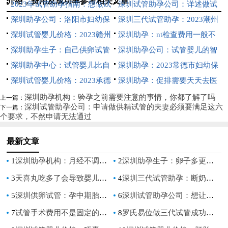
介绍，费用及成功率参考相关文章
2023年试管助孕指南：想做试
深圳试管助孕公司：详述做试
管但不了解的患者赶紧收藏
深圳助孕公司：洛阳市妇幼保
管后身体差的4种调理方法
深圳三代试管助孕：2023潮州
健院试管成功率一览，附河南省
深圳试管婴儿价格：2023赣州
中心医院试管婴儿流程指南，助
深圳助孕：nt检查费用一般不
试管医院推荐
市妇保院试管婴儿全方位指南，
深圳助孕生子：自己供卵试管
孕成功率预估
到三百，不同医院收费有差异
深圳助孕公司：试管婴儿的智
附成功率参考
婴儿的全流程一文揭晓
深圳助孕中心：试管婴儿比自
商并无差异性，与自然怀孕的孩
深圳助孕：2023常德市妇幼保
然受孕更容易流产？流产率其实
深圳试管婴儿价格：2023承德
子一样
健院试管婴儿科普知识导航，助
深圳助孕：促排需要天天去医
相差不大
市附属医院试管婴儿攻略大全，
孕成功率评估
院吗？促排注意事项千万别忽略
深圳助孕机构：验孕之前需要注意的事情，你都了解了吗
上一篇：
深圳试管助孕公司：申请做供精试管的夫妻必须要满足这六
下一篇：
附助孕支出费用明细参考
个要求，不然申请无法通过
最新文章
1
深圳助孕机构：月经不调很难怀孕吗,告诉你不孕的真实现象
2
深圳助孕生子：卵子多更容易怀孕还是卵子质量高的容易怀孕？
3
天喜丸吃多了会导致婴儿痴呆吗？了解清楚才能真正放心
4
深圳三代试管助孕：断奶后月经来了能不能瘦,断奶以后体重有什么变化
5
深圳供卵试管：孕中期胎停的原因有哪些，胎停多半和这三点有关
6
深圳试管助孕公司：想让促排流程起的作用更大最好注意这些，早了解早起作用
7
试管手术费用不是固定的，与病情、医院等级都有关系
8
罗氏易位做三代试管成功率怎么样，高吗？