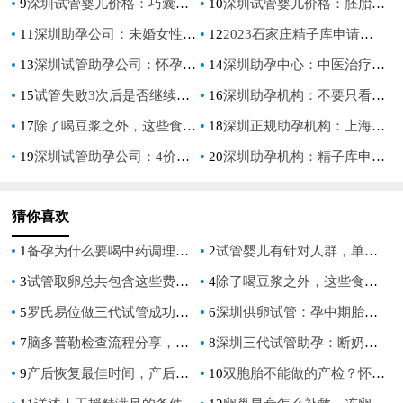
9
深圳试管婴儿价格：巧囊如何快速怀孕,3个方法提高巧囊怀孕率
10
深圳试管婴儿价格：胚胎为什么怕高温？怀孕初期这些事情注意一下对备孕比较好
11
深圳助孕公司：未婚女性去泰国做供精试管价格介绍，附助孕费用明细
12
2023石家庄精子库申请供精试管费用，及流程介绍
13
深圳试管助孕公司：怀孕查血常规是看什么？孕妇血常规检查的项目
14
深圳助孕中心：中医治疗慢性荨麻疹如何改善,中医能根治慢性荨麻疹吗
15
试管失败3次后是否继续？没成功考虑继续治疗的其他选择
16
深圳助孕机构：不要只看到了微刺激促排方案的好处,决定之前一定要了解利弊
17
除了喝豆浆之外，这些食物也可以帮助身体发育出优势卵泡
18
深圳正规助孕机构：上海瑞金医院做供卵试管排队时间公布，这些条件也必须满足
19
深圳试管助孕公司：4价甲流感疫苗接种后长期有效吗？了解副作用和禁忌
20
深圳助孕机构：精子库申请流程揭秘，先了解这些必要条件！
猜你喜欢
1
备孕为什么要喝中药调理身体？会有哪些影响呢
2
试管婴儿有针对人群，单身未婚不满足条件无法申请
3
试管取卵总共包含这些费用，附各环节费用明细
4
除了喝豆浆之外，这些食物也可以帮助身体发育出优势卵泡
5
罗氏易位做三代试管成功率怎么样，高吗？
6
深圳供卵试管：孕中期胎停的原因有哪些，胎停多半和这三点有关
7
脑多普勒检查流程分享，一文解析脑多普勒的原理
8
深圳三代试管助孕：断奶后月经来了能不能瘦,断奶以后体重有什么变化
9
产后恢复最佳时间，产后恢复这些内容最好了解清楚
10
双胞胎不能做的产检？怀上双胞胎产检注意事项风险都加倍