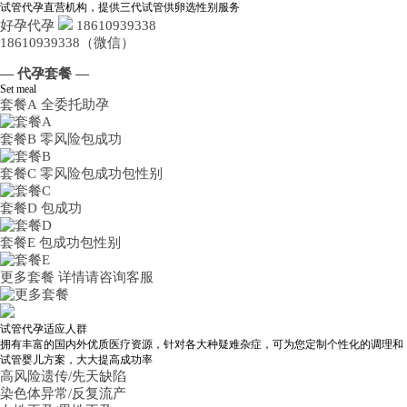
试管代孕直营机构，提供三代试管供卵选性别服务
好孕代孕
18610939338
18610939338（微信）
— 代孕套餐 —
Set meal
套餐A
全委托助孕
套餐B
零风险包成功
套餐C
零风险包成功包性别
套餐D
包成功
套餐E
包成功包性别
更多套餐
详情请咨询客服
试管代孕适应人群
拥有丰富的国内外优质医疗资源，针对各大种疑难杂症，可为您定制个性化的调理和
试管婴儿方案，大大提高成功率
高风险遗传/先天缺陷
染色体异常/反复流产