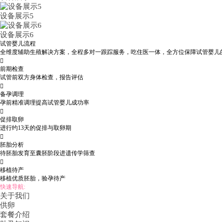
设备展示5
设备展示6
试管婴儿流程
全维度辅助生殖解决方案，全程多对一跟踪服务，吃住医一体，全方位保障试管婴儿

前期检查
试管前双方身体检查，报告评估

备孕调理
孕前精准调理提高试管婴儿成功率

促排取卵
进行约13天的促排与取卵期

胚胎分析
待胚胎发育至囊胚阶段进遗传学筛查

移植待产
移植优质胚胎，验孕待产
快速导航:
关于我们
供卵
套餐介绍