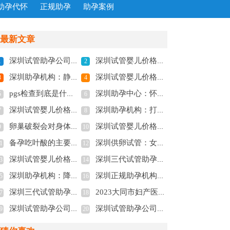
助孕代怀
正规助孕
助孕案例
最新文章
深圳试管助孕公司：详述做试管后身体差的4种调理方法
深圳试管婴儿价格：可丽蓝十字验孕棒怎么看？附使用方法和结果解读
1
2
深圳助孕机构：静脉曲张会不会遗传，这些治疗方式能有效帮助解决烦恼
深圳试管婴儿价格：结扎复通后多久可以怀孕,复通手术后一般多久能怀上
3
4
pgs检查到底是什么,有什么作用
深圳助孕中心：怀孕得了乙肝一定要注意，不要妄想孕期会自愈
5
6
深圳试管婴儿价格：2023承德市附属医院试管婴儿攻略大全，附助孕支出费用明细参考
深圳助孕机构：打完黄体酮热敷的黄金时间分享，6个小时后的效果大不相同！
7
8
卵巢破裂会对身体产生什么影响呢？看完就有结果了
深圳试管婴儿价格：备孕两年怀孕失败怎么办？附提高怀孕几率的方式
9
10
备孕吃叶酸的主要作用与生男生女的关系真不大
深圳供卵试管：女生来月经应该怎么处理，以下几点要注意！
1
12
深圳试管婴儿价格：孕期发烧对胎儿有没有影响,孕妇发烧怎么物理降温
深圳三代试管助孕：未婚可以冷冻卵子吗，冻卵最佳时机是多少岁
3
14
深圳助孕机构：降调能抑制巧囊吗，巧囊降调再移植有什么作用？
深圳正规助孕机构：孕期甲状腺结节会影响孩子吗,甲状腺结节怀孕了怎么办
5
16
深圳三代试管助孕：易孕体质的女性都有这些特征，快来将自己调理成易孕体质吧
2023大同市妇产医院试管婴儿攻略大全，费用及成功率参考
7
18
深圳试管助孕公司：什么动作可以疏通输卵管？这3种运动赶快做起来
深圳试管助孕公司：卵泡数量太少了怎么办,造成生育困难
9
20