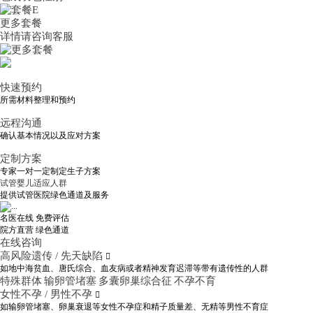
更多套餐
详情请咨询客服
快速预约
所需材料整理和预约
远程沟通
确认基本情况以及应对方案
定制方案
专家一对一定制定生子方案
试管婴儿适应人群
提供试管医院绿色通道及服务
名医在线 免费评估
院方直营
绿色通道
在线咨询
高风险遗传 / 先天缺陷

如地中海贫血、唐氏综合、血友病或者精神发育迟滞等带有遗传性的人群
特殊群体
输卵管堵塞
多囊卵巢综合征
不孕不育
女性不孕 / 男性不孕

如输卵管堵塞、卵巢衰退等女性不孕症和精子质量差、无精等男性不育症