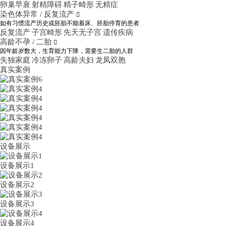
卵巢早衰
射精障碍
精子畸形
无精症
染色体异常 / 反复流产

如有习惯流产历史或胚胎不能着床、胚胎停育的患者
反复流产
子宫畸形
先天无子宫
遗传疾病
高龄不孕 / 二胎

因年龄岁数大，生育能力下降，需要生二胎的人群
失独家庭
冷冻卵子
高龄夫妇
龙凤双胞
真实案例
设备展示
设备展示1
设备展示2
设备展示3
设备展示4