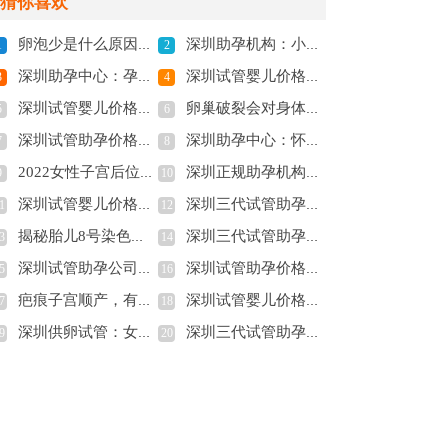
猜你喜欢
卵泡少是什么原因引起的,卵泡少是什么原因导致的
深圳助孕机构：小孩高烧反反复复如何正确处理,小孩高烧反复发作怎么办
1
2
深圳助孕中心：孕吐厉害与胎儿性别关系不大，揭秘孕吐严重的四大原因
深圳试管婴儿价格：结扎复通后多久可以怀孕,复通手术后一般多久能怀上
3
4
深圳试管婴儿价格：孕期发烧对胎儿有没有影响,孕妇发烧怎么物理降温
卵巢破裂会对身体产生什么影响呢？看完就有结果了
5
6
深圳试管助孕价格：宝宝说话晚是不是智力低？超过这个标准，家长们就要提高警惕了！
深圳助孕中心：怀孕得了乙肝一定要注意，不要妄想孕期会自愈
7
8
2022女性子宫后位做试管婴儿能够成功吗-
深圳正规助孕机构：肋骨神经痛的症状一览，教你这5个应对方法
9
10
深圳试管婴儿价格：备孕两年怀孕失败怎么办？附提高怀孕几率的方式
深圳三代试管助孕：电脑辐射真没那么恐怖，不要恐惧对着电脑上班
1
12
揭秘胎儿8号染色体重复致胎停的3大原因，家族遗传因素成关键！
深圳三代试管助孕：未婚可以冷冻卵子吗，冻卵最佳时机是多少岁
3
14
深圳试管助孕公司：什么动作可以疏通输卵管？这3种运动赶快做起来
深圳试管助孕价格：做试管婴儿不是梦，长沙市平均试管费用解析
5
16
疤痕子宫顺产，有什么需要注意的？
深圳试管婴儿价格：教你如何科学怀上双胞胎，成就双胞胎家庭
7
18
深圳供卵试管：女生来月经应该怎么处理，以下几点要注意！
深圳三代试管助孕中心：宫腔息肉一定要割吗,子宫息肉最佳治疗方法是什么
9
20