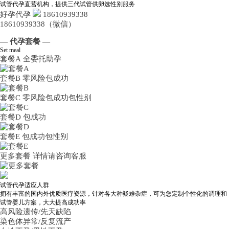
试管代孕直营机构，提供三代试管供卵选性别服务
好孕代孕
18610939338
18610939338（微信）
— 代孕套餐 —
Set meal
套餐A
全委托助孕
套餐B
零风险包成功
套餐C
零风险包成功包性别
套餐D
包成功
套餐E
包成功包性别
更多套餐
详情请咨询客服
试管代孕适应人群
拥有丰富的国内外优质医疗资源，针对各大种疑难杂症，可为您定制个性化的调理和
试管婴儿方案，大大提高成功率
高风险遗传/先天缺陷
染色体异常/反复流产