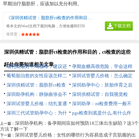
早期治疗脂肪肝，应该加以充分利用。
《深圳供精试管：脂肪肝ct检查的作用和目的，ct检查的这些好处你要知道》
下载文档
将本文的Word文档下载到电脑，方便收藏和打印
推荐度：
深圳供精试管：脂肪肝ct检查的作用和目的，ct检查的这些
好处你要知道相关文章
哺乳期最好不喝咖啡，建议还
孕期血糖高很危险，学会这样
是多吃下奶的食物
葡萄胎治愈的女性应该怎样二
吃让你远离妊娠高血糖
深圳试管婴儿价格：怎么确定
次备孕？
深圳供精试管：脂肪肝ct检查
是不是输卵管堵塞，这几个检查
深圳助孕中心：胚胎停育之后
的作用和目的，ct检查的这些好
深圳助孕机构：静脉曲张会不
方法你知道吗？
这些检查项目必须要做，找出问
深圳供精试管：自我视觉检
处你要知道
会遗传，这些治疗方式能有效帮
深圳试管婴儿价格：结扎复通
题才能对症治疗
查，让你及时发现视力问题
深圳助孕：nt检查费用一般不
助解决烦恼
后多久可以怀孕,复通手术后一
深圳三代试管助孕中心：为什
到三百，不同医院收费有差异
pgs检查到底是什么,有什么作
般多久能怀上
么不想做HPV和TCT检查- 3个原
用
深圳助孕机构：备孕期间应如何预防18三体出生缺陷？这3个
上一篇：
方法了解一下
因揭秘
深圳试管婴儿价格：女性的哪些行为容易造成子宫肌瘤的出
下一篇：