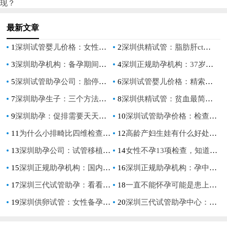
现？
最新文章
1
深圳试管婴儿价格：女性的哪些行为容易造成子宫肌瘤的出现？
2
深圳供精试管：脂肪肝ct检查的作用和目的，ct检查的这些好处你要知道
3
深圳助孕机构：备孕期间应如何预防18三体出生缺陷？这3个方法了解一下
4
深圳正规助孕机构：37岁女性卵泡数量标准值，这个范围才算正常
5
深圳试管助孕公司：胎停育后hcg不一定会下降，甚至会有所升高
6
深圳试管婴儿价格：精索静脉曲张会带来这些影响，严重还会导致不孕不育
7
深圳助孕生子：三个方法教你自测输卵管是否堵塞了，不知道的赶紧看进来
8
深圳供精试管：贫血最简单的恢复方法,补血食物一览
9
深圳助孕：促排需要天天去医院吗？促排注意事项千万别忽略
10
深圳试管助孕价格：检查不孕不育要查哪几项呢？三个必要检查项目介绍
11
为什么小排畸比四维检查贵,医生解答区别主要在这里
12
高龄产妇生娃有什么好处吗,高龄产妇生的孩子怎么样
13
深圳助孕公司：试管移植前各项指标要达标,治疗子宫血流的方法
14
女性不孕13项检查，知道全了才能准备充足的做检查
15
深圳正规助孕机构：国内卵子冷冻费用首次公开，附冻卵全流程解析
16
深圳正规助孕机构：孕中期要注重饮食健康，吃一些对胎儿发育好的食物
17
深圳三代试管助孕：看看孕期的检查哪些可以报销？帮你减轻负担
18
一直不能怀孕可能是患上了不孕症，也有可能与生活方式有关
19
深圳供卵试管：女性备孕吃什么食物好 这样吃让你成功受孕
20
深圳三代试管助孕中心：想成功着床内膜厚度需控制好，标准厚度是8~12mm