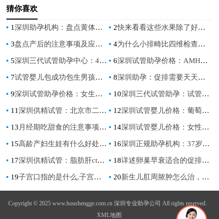
猜你喜欢
1
深圳助孕机构：盘点黄体酮的功效与作用，延缓更年期只是其中之一
2
快来看看这些水果除了好吃之外还能帮助清洁子宫环境？
3
盘点产后的注意事项及应对方法，产后妈妈必读
4
为什么小排畸比四维检查贵,医生解答区别主要在这里
5
深圳三代试管助孕中心：4岁孩子用蒙脱石散怎么用,蒙脱石散一次吃多少
6
深圳试管助孕价格：AMH与多囊卵巢综合征：高多囊AMH值的病因及预防
7
试管婴儿包成功包生男孩费用清单，附总价格表一览
8
深圳助孕：促排需要天天去医院吗？促排注意事项千万别忽略
9
深圳试管助孕价格：女生怀孕的症状分析，这六个症状都是怀孕的信号
10
深圳三代试管助孕：试管婴儿人工周期移植步骤整理：主要分为四个环节
11
深圳供精试管：北京市二胎能享受哪些福利？内附北京市二胎补助标准
12
深圳试管婴儿价格：葡萄胎治愈的女性应该怎样二次备孕？
13
月经期吃甜食的注意事项一览，热量低、少糖是最低标准
14
深圳试管婴儿价格：女性的哪些行为容易造成子宫肌瘤的出现？
15
高龄产妇生娃有什么好处吗,高龄产妇生的孩子怎么样
16
深圳正规助孕机构：37岁女性卵泡数量标准值，这个范围才算正常
17
深圳供精试管：脂肪肝ct检查的作用和目的，ct检查的这些好处你要知道
18
详述卵巢早衰适合的促排方案，选合适自己的
19
子宫口指的是什么,子宫口的重要性有哪些
20
新生儿肛周脓肿怎么治，婴幼儿肛周脓肿的预防及治疗策略
Copyright © 2025 www.houshengge.com.cn 深圳专业助孕公司 All rights reserved.
XML地图