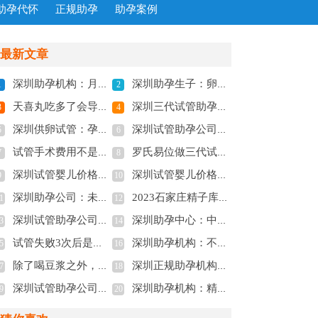
助孕代怀
正规助孕
助孕案例
最新文章
深圳助孕机构：月经不调很难怀孕吗,告诉你不孕的真实现象
深圳助孕生子：卵子多更容易怀孕还是卵子质量高的容易怀孕？
1
2
天喜丸吃多了会导致婴儿痴呆吗？了解清楚才能真正放心
深圳三代试管助孕：断奶后月经来了能不能瘦,断奶以后体重有什么变化
3
4
深圳供卵试管：孕中期胎停的原因有哪些，胎停多半和这三点有关
深圳试管助孕公司：想让促排流程起的作用更大最好注意这些，早了解早起作用
5
6
试管手术费用不是固定的，与病情、医院等级都有关系
罗氏易位做三代试管成功率怎么样，高吗？
7
8
深圳试管婴儿价格：巧囊如何快速怀孕,3个方法提高巧囊怀孕率
深圳试管婴儿价格：胚胎为什么怕高温？怀孕初期这些事情注意一下对备孕比较好
9
10
深圳助孕公司：未婚女性去泰国做供精试管价格介绍，附助孕费用明细
2023石家庄精子库申请供精试管费用，及流程介绍
1
12
深圳试管助孕公司：怀孕查血常规是看什么？孕妇血常规检查的项目
深圳助孕中心：中医治疗慢性荨麻疹如何改善,中医能根治慢性荨麻疹吗
3
14
试管失败3次后是否继续？没成功考虑继续治疗的其他选择
深圳助孕机构：不要只看到了微刺激促排方案的好处,决定之前一定要了解利弊
5
16
除了喝豆浆之外，这些食物也可以帮助身体发育出优势卵泡
深圳正规助孕机构：上海瑞金医院做供卵试管排队时间公布，这些条件也必须满足
7
18
深圳试管助孕公司：4价甲流感疫苗接种后长期有效吗？了解副作用和禁忌
深圳助孕机构：精子库申请流程揭秘，先了解这些必要条件！
9
20