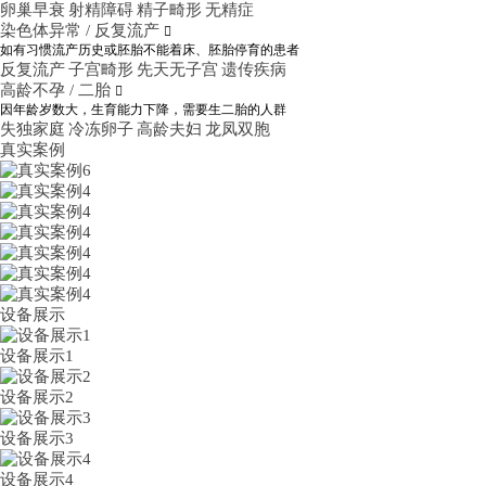
卵巢早衰
射精障碍
精子畸形
无精症
染色体异常 / 反复流产

如有习惯流产历史或胚胎不能着床、胚胎停育的患者
反复流产
子宫畸形
先天无子宫
遗传疾病
高龄不孕 / 二胎

因年龄岁数大，生育能力下降，需要生二胎的人群
失独家庭
冷冻卵子
高龄夫妇
龙凤双胞
真实案例
设备展示
设备展示1
设备展示2
设备展示3
设备展示4