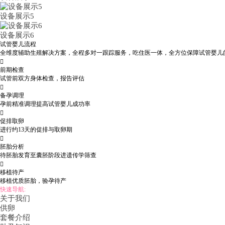
设备展示5
设备展示6
试管婴儿流程
全维度辅助生殖解决方案，全程多对一跟踪服务，吃住医一体，全方位保障试管婴儿

前期检查
试管前双方身体检查，报告评估

备孕调理
孕前精准调理提高试管婴儿成功率

促排取卵
进行约13天的促排与取卵期

胚胎分析
待胚胎发育至囊胚阶段进遗传学筛查

移植待产
移植优质胚胎，验孕待产
快速导航:
关于我们
供卵
套餐介绍