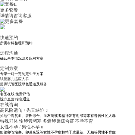
更多套餐
详情请咨询客服
快速预约
所需材料整理和预约
远程沟通
确认基本情况以及应对方案
定制方案
专家一对一定制定生子方案
试管婴儿适应人群
提供试管医院绿色通道及服务
名医在线 免费评估
院方直营
绿色通道
在线咨询
高风险遗传 / 先天缺陷

如地中海贫血、唐氏综合、血友病或者精神发育迟滞等带有遗传性的人群
特殊群体
输卵管堵塞
多囊卵巢综合征
不孕不育
女性不孕 / 男性不孕

如输卵管堵塞、卵巢衰退等女性不孕症和精子质量差、无精等男性不育症