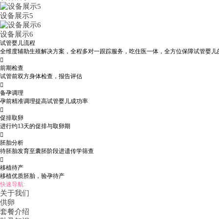
设备展示5
设备展示6
试管婴儿流程
全维度辅助生殖解决方案，全程多对一跟踪服务，吃住医一体，全方位保障试管婴儿

前期检查
试管前双方身体检查，报告评估

备孕调理
孕前精准调理提高试管婴儿成功率

促排取卵
进行约13天的促排与取卵期

胚胎分析
待胚胎发育至囊胚阶段进遗传学筛查

移植待产
移植优质胚胎，验孕待产
快速导航:
关于我们
供卵
套餐介绍