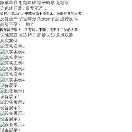
卵巢早衰
射精障碍
精子畸形
无精症
染色体异常 / 反复流产

如有习惯流产历史或胚胎不能着床、胚胎停育的患者
反复流产
子宫畸形
先天无子宫
遗传疾病
高龄不孕 / 二胎

因年龄岁数大，生育能力下降，需要生二胎的人群
失独家庭
冷冻卵子
高龄夫妇
龙凤双胞
真实案例
设备展示
设备展示1
设备展示2
设备展示3
设备展示4