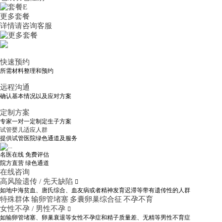
更多套餐
详情请咨询客服
快速预约
所需材料整理和预约
远程沟通
确认基本情况以及应对方案
定制方案
专家一对一定制定生子方案
试管婴儿适应人群
提供试管医院绿色通道及服务
名医在线 免费评估
院方直营
绿色通道
在线咨询
高风险遗传 / 先天缺陷

如地中海贫血、唐氏综合、血友病或者精神发育迟滞等带有遗传性的人群
特殊群体
输卵管堵塞
多囊卵巢综合征
不孕不育
女性不孕 / 男性不孕

如输卵管堵塞、卵巢衰退等女性不孕症和精子质量差、无精等男性不育症