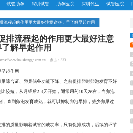
试管助孕
深圳试管
助孕医院
深圳代生
试管医院
促排流程起的作用更大最好注意这些，早了解早起作用
促排流程起的作用更大最好注意
早了解早起作用
https://www.houshengge.com.cn/
点击：333
解早起作用
卵巢综合证、卵巢储备功能下降、之前促排卵时卵泡发育不好
1
比较短，从月经后2-3天开始，通常用药10天左右，当卵泡
1
拮抗剂，直到卵泡发育成熟，就可以抑制卵泡早排，减少卵巢过
1
1
1
促排的质量影响着试管的成功率，只有促排成功，后续的环节