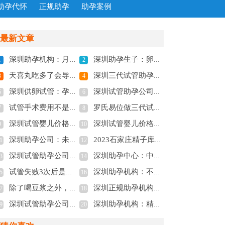
助孕代怀
正规助孕
助孕案例
最新文章
深圳助孕机构：月经不调很难怀孕吗,告诉你不孕的真实现象
深圳助孕生子：卵子多更容易怀孕还是卵子质量高的容易怀孕？
1
2
天喜丸吃多了会导致婴儿痴呆吗？了解清楚才能真正放心
深圳三代试管助孕：断奶后月经来了能不能瘦,断奶以后体重有什么变化
3
4
深圳供卵试管：孕中期胎停的原因有哪些，胎停多半和这三点有关
深圳试管助孕公司：想让促排流程起的作用更大最好注意这些，早了解早起作用
5
6
试管手术费用不是固定的，与病情、医院等级都有关系
罗氏易位做三代试管成功率怎么样，高吗？
7
8
深圳试管婴儿价格：巧囊如何快速怀孕,3个方法提高巧囊怀孕率
深圳试管婴儿价格：胚胎为什么怕高温？怀孕初期这些事情注意一下对备孕比较好
9
10
深圳助孕公司：未婚女性去泰国做供精试管价格介绍，附助孕费用明细
2023石家庄精子库申请供精试管费用，及流程介绍
1
12
深圳试管助孕公司：怀孕查血常规是看什么？孕妇血常规检查的项目
深圳助孕中心：中医治疗慢性荨麻疹如何改善,中医能根治慢性荨麻疹吗
3
14
试管失败3次后是否继续？没成功考虑继续治疗的其他选择
深圳助孕机构：不要只看到了微刺激促排方案的好处,决定之前一定要了解利弊
5
16
除了喝豆浆之外，这些食物也可以帮助身体发育出优势卵泡
深圳正规助孕机构：上海瑞金医院做供卵试管排队时间公布，这些条件也必须满足
7
18
深圳试管助孕公司：4价甲流感疫苗接种后长期有效吗？了解副作用和禁忌
深圳助孕机构：精子库申请流程揭秘，先了解这些必要条件！
9
20