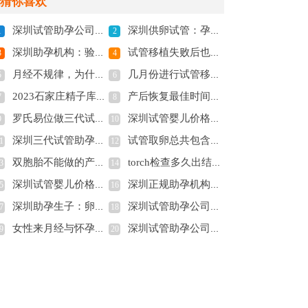
猜你喜欢
深圳试管助孕公司：想让促排流程起的作用更大最好注意这些，早了解早起作用
深圳供卵试管：孕中期胎停的原因有哪些，胎停多半和这三点有关
1
2
深圳助孕机构：验孕之前需要注意的事情，你都了解了吗
试管移植失败后也会有表现，心大的你赶紧留意起来
3
4
月经不规律，为什么同房后月经会推迟？
几月份进行试管移植最好？成功率虽然差不多，但这些方面要好不少
5
6
2023石家庄精子库申请供精试管费用，及流程介绍
产后恢复最佳时间，产后恢复这些内容最好了解清楚
7
8
罗氏易位做三代试管成功率怎么样，高吗？
深圳试管婴儿价格：胚胎为什么怕高温？怀孕初期这些事情注意一下对备孕比较好
9
10
深圳三代试管助孕：断奶后月经来了能不能瘦,断奶以后体重有什么变化
试管取卵总共包含这些费用，附各环节费用明细
1
12
双胞胎不能做的产检？怀上双胞胎产检注意事项风险都加倍
torch检查多久出结果？了解这些关于torch的信息有助于备孕
3
14
深圳试管婴儿价格：潍坊医学院附属医院试管婴儿医疗团队介绍，费用及成功率参考
深圳正规助孕机构：上海瑞金医院做供卵试管排队时间公布，这些条件也必须满足
5
16
深圳助孕生子：卵子多更容易怀孕还是卵子质量高的容易怀孕？
深圳试管助孕公司：4价甲流感疫苗接种后长期有效吗？了解副作用和禁忌
7
18
女性来月经与怀孕的两个关键区别，了解准确辨别是否好孕！
深圳试管助孕公司：怀孕查血常规是看什么？孕妇血常规检查的项目
9
20