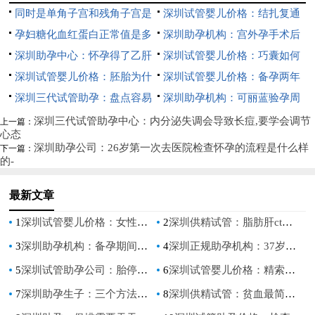
是不要？
同时是单角子宫和残角子宫是
次备孕？
深圳试管婴儿价格：结扎复通
否能怀孕，这种子宫怀孕以后必
孕妇糖化血红蛋白正常值是多
后多久可以怀孕,复通手术后一
深圳助孕机构：宫外孕手术后
须注意这些不然容易流产
少,孕期糖化血红蛋白的意义
深圳助孕中心：怀孕得了乙肝
般多久能怀上
别急着要孩子，否则容易出现问
深圳试管婴儿价格：巧囊如何
一定要注意，不要妄想孕期会自
深圳试管婴儿价格：胚胎为什
题
快速怀孕,3个方法提高巧囊怀孕
深圳试管婴儿价格：备孕两年
愈
么怕高温？怀孕初期这些事情注
深圳三代试管助孕：盘点容易
率
怀孕失败怎么办？附提高怀孕几
深圳助孕机构：可丽蓝验孕周
意一下对备孕比较好
怀孕的中药治疗：这几大中成药
率的方式
期数有技巧，真假怀孕一测便
深圳三代试管助孕中心：内分泌失调会导致长痘,要学会调节
上一篇：
心态
助孕效果最好
知！
深圳助孕公司：26岁第一次去医院检查怀孕的流程是什么样
下一篇：
的-
最新文章
1
深圳试管婴儿价格：女性的哪些行为容易造成子宫肌瘤的出现？
2
深圳供精试管：脂肪肝ct检查的作用和目的，ct检查的这些好处你要知道
3
深圳助孕机构：备孕期间应如何预防18三体出生缺陷？这3个方法了解一下
4
深圳正规助孕机构：37岁女性卵泡数量标准值，这个范围才算正常
5
深圳试管助孕公司：胎停育后hcg不一定会下降，甚至会有所升高
6
深圳试管婴儿价格：精索静脉曲张会带来这些影响，严重还会导致不孕不育
7
深圳助孕生子：三个方法教你自测输卵管是否堵塞了，不知道的赶紧看进来
8
深圳供精试管：贫血最简单的恢复方法,补血食物一览