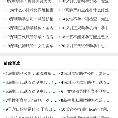
9
深圳助孕：促排需要天天去医院吗？促排注意事项千万别忽略
10
深圳试管助孕价格：检查不孕不育要查哪几项呢？三个必要检查项目介绍
11
为什么小排畸比四维检查贵,医生解答区别主要在这里
12
高龄产妇生娃有什么好处吗,高龄产妇生的孩子怎么样
13
深圳助孕公司：试管移植前各项指标要达标,治疗子宫血流的方法
14
女性不孕13项检查，知道全了才能准备充足的做检查
15
深圳正规助孕机构：国内卵子冷冻费用首次公开，附冻卵全流程解析
16
深圳正规助孕机构：孕中期要注重饮食健康，吃一些对胎儿发育好的食物
17
深圳三代试管助孕：看看孕期的检查哪些可以报销？帮你减轻负担
18
一直不能怀孕可能是患上了不孕症，也有可能与生活方式有关
19
深圳供卵试管：女性备孕吃什么食物好 这样吃让你成功受孕
20
深圳三代试管助孕中心：想成功着床内膜厚度需控制好，标准厚度是8~12mm
猜你喜欢
1
深圳助孕公司：试管移植前各项指标要达标,治疗子宫血流的方法
2
深圳试管助孕公司：贵州私人医院的服务怎么样,成功率高不高
3
深圳三代试管助孕中心：4岁孩子用蒙脱石散怎么用,蒙脱石散一次吃多少
4
深圳三代试管助孕：试管婴儿人工周期移植步骤整理：主要分为四个环节
5
深圳三代试管助孕中心：大姨妈过后多久是安全期,怎么有效避孕
6
一文揭秘男性不育不孕的原因，这6个男性不孕不育的常见因素要清楚
7
男性不育的5个征兆一览，看看你身上有几条
8
新生儿肛周脓肿怎么治，婴幼儿肛周脓肿的预防及治疗策略
9
子宫口指的是什么,子宫口的重要性有哪些
10
试管移植后打hcg针作用有很多，打完后医嘱一定要记好