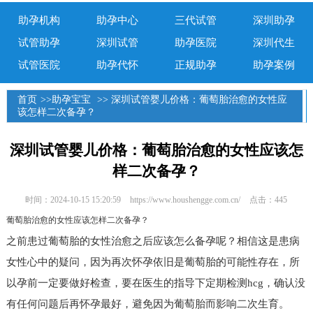
助孕机构
助孕中心
三代试管
深圳助孕
试管助孕
深圳试管
助孕医院
深圳代生
试管医院
助孕代怀
正规助孕
助孕案例
首页
>>
助孕宝宝
>> 深圳试管婴儿价格：葡萄胎治愈的女性应
该怎样二次备孕？
深圳试管婴儿价格：葡萄胎治愈的女性应该怎
样二次备孕？
时间：2024-10-15 15:20:59
https://www.houshengge.com.cn/
点击：445
葡萄胎治愈的女性应该怎样二次备孕？
之前患过葡萄胎的女性治愈之后应该怎么备孕呢？相信这是患病
女性心中的疑问，因为再次怀孕依旧是葡萄胎的可能性存在，所
以孕前一定要做好检查，要在医生的指导下定期检测hcg，确认没
有任何问题后再怀孕最好，避免因为葡萄胎而影响二次生育。