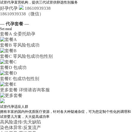
试管代孕直营机构，提供三代试管供卵选性别服务
好孕代孕
18610939338
18610939338（微信）
— 代孕套餐 —
Set meal
套餐A
全委托助孕
套餐B
零风险包成功
套餐C
零风险包成功包性别
套餐D
包成功
套餐E
包成功包性别
更多套餐
详情请咨询客服
试管代孕适应人群
拥有丰富的国内外优质医疗资源，针对各大种疑难杂症，可为您定制个性化的调理和
试管婴儿方案，大大提高成功率
高风险遗传/先天缺陷
染色体异常/反复流产