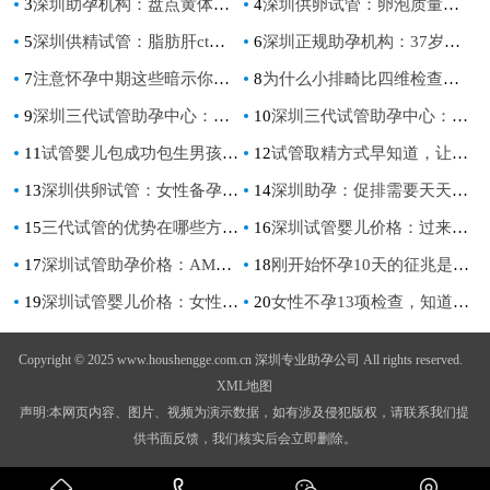
3
深圳助孕机构：盘点黄体酮的功效与作用，延缓更年期只是其中之一
4
深圳供卵试管：卵泡质量对孩子健康的影响！想培育优质卵子，记得做好日常防护
5
深圳供精试管：脂肪肝ct检查的作用和目的，ct检查的这些好处你要知道
6
深圳正规助孕机构：37岁女性卵泡数量标准值，这个范围才算正常
7
注意怀孕中期这些暗示你胎停育的征兆
8
为什么小排畸比四维检查贵,医生解答区别主要在这里
9
深圳三代试管助孕中心：大姨妈过后多久是安全期,怎么有效避孕
10
深圳三代试管助孕中心：内分泌失调会导致长痘,要学会调节心态
11
试管婴儿包成功包生男孩费用清单，附总价格表一览
12
试管取精方式早知道，让你避免尴尬的发生
13
深圳供卵试管：女性备孕吃什么食物好 这样吃让你成功受孕
14
深圳助孕：促排需要天天去医院吗？促排注意事项千万别忽略
15
三代试管的优势在哪些方面？看完之后就知道如何选择
16
深圳试管婴儿价格：过来人分享怀男孩的症状，这6个症状预示着你怀的男宝宝
17
深圳试管助孕价格：AMH与多囊卵巢综合征：高多囊AMH值的病因及预防
18
刚开始怀孕10天的征兆是什么？中了3条，恭喜你要当妈妈了
19
深圳试管婴儿价格：女性的哪些行为容易造成子宫肌瘤的出现？
20
女性不孕13项检查，知道全了才能准备充足的做检查
Copyright © 2025 www.houshengge.com.cn 深圳专业助孕公司 All rights reserved.
XML地图
声明:本网页内容、图片、视频为演示数据，如有涉及侵犯版权，请联系我们提
供书面反馈，我们核实后会立即删除。