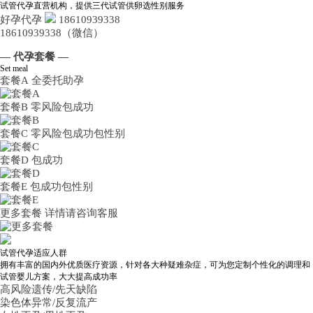
试管代孕直营机构，提供三代试管供卵选性别服务
好孕代孕
18610939338
18610939338（微信）
— 代孕套餐 —
Set meal
套餐A
全委托助孕
套餐B
零风险包成功
套餐C
零风险包成功包性别
套餐D
包成功
套餐E
包成功包性别
更多套餐
详情请咨询客服
试管代孕适应人群
拥有丰富的国内外优质医疗资源，针对各大种疑难杂症，可为您定制个性化的调理和
试管婴儿方案，大大提高成功率
高风险遗传/先天缺陷
染色体异常/反复流产