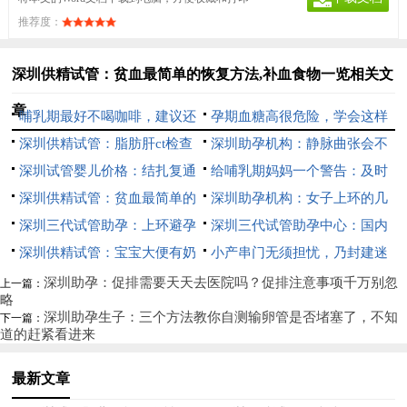
推荐度：
深圳供精试管：贫血最简单的恢复方法,补血食物一览相关文
章
哺乳期最好不喝咖啡，建议还
孕期血糖高很危险，学会这样
是多吃下奶的食物
深圳供精试管：脂肪肝ct检查
吃让你远离妊娠高血糖
深圳助孕机构：静脉曲张会不
的作用和目的，ct检查的这些好
深圳试管婴儿价格：结扎复通
会遗传，这些治疗方式能有效帮
给哺乳期妈妈一个警告：及时
处你要知道
后多久可以怀孕,复通手术后一
深圳供精试管：贫血最简单的
助解决烦恼
补充认真补钙
深圳助孕机构：女子上环的几
般多久能怀上
恢复方法,补血食物一览
深圳三代试管助孕：上环避孕
种方式介绍,女人上环好不好
深圳三代试管助孕中心：国内
和埋线避孕的区别？这些常见的
深圳供精试管：宝宝大便有奶
是否可以冻卵,冻卵有什么好处
小产串门无须担忧，乃封建迷
避孕方式还是蛮省事的
瓣怎么回事？别慌，这是正常现
信的说法
深圳助孕：促排需要天天去医院吗？促排注意事项千万别忽
上一篇：
略
象
深圳助孕生子：三个方法教你自测输卵管是否堵塞了，不知
下一篇：
道的赶紧看进来
最新文章