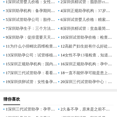
1
深圳试管婴儿价格：女性的哪些行为容易造成子宫肌瘤的出现？
2
深圳供精试管：脂肪肝ct检查的作用和目的，ct检查的这些好处你要知道
3
深圳助孕机构：备孕期间应如何预防18三体出生缺陷？这3个方法了解一下
4
深圳正规助孕机构：37岁女性卵泡数量标准值，这个范围才算正常
5
深圳试管助孕公司：胎停育后hcg不一定会下降，甚至会有所升高
6
深圳试管婴儿价格：精索静脉曲张会带来这些影响，严重还会导致不孕不育
7
深圳助孕生子：三个方法教你自测输卵管是否堵塞了，不知道的赶紧看进来
8
深圳供精试管：贫血最简单的恢复方法,补血食物一览
9
深圳助孕：促排需要天天去医院吗？促排注意事项千万别忽略
10
深圳试管助孕价格：检查不孕不育要查哪几项呢？三个必要检查项目介绍
11
为什么小排畸比四维检查贵,医生解答区别主要在这里
12
高龄产妇生娃有什么好处吗,高龄产妇生的孩子怎么样
13
深圳助孕公司：试管移植前各项指标要达标,治疗子宫血流的方法
14
女性不孕13项检查，知道全了才能准备充足的做检查
15
深圳正规助孕机构：国内卵子冷冻费用首次公开，附冻卵全流程解析
16
深圳正规助孕机构：孕中期要注重饮食健康，吃一些对胎儿发育好的食物
17
深圳三代试管助孕：看看孕期的检查哪些可以报销？帮你减轻负担
18
一直不能怀孕可能是患上了不孕症，也有可能与生活方式有关
19
深圳供卵试管：女性备孕吃什么食物好 这样吃让你成功受孕
20
深圳三代试管助孕中心：想成功着床内膜厚度需控制好，标准厚度是8~12mm
猜你喜欢
1
深圳三代试管助孕：孕早期肚子疼如何应对,孕早期肚子疼是什么原因
2
久备不孕，原来是之前不当人流酿下的错