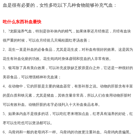
血是很有必要的，女性多吃以下几种食物能够补充气血：
吃什么东西补血最快
1、?龙眼滋养气血，特别是弥补体内的精气，如果体寒还月经推迟，月经有血块
很严重的时候，可以在月经前几天喝桂圆红枣汤改善；
2、花生一直是补血的必备食品，尤其是花生皮，对补血有很好的效果。这是因为
花生有补血化瘀的功效。花生炖鸡对身体虚弱和贫血的人非常有效。
3、银耳除了具有美白效果，可以补充皮肤缺乏胶原蛋白之外，它还是一种很好的
美容食品，可以增强精神补充血液；
4、在动物中，它的肝脏是主要的储血器官，有形补形之说。动物的肝脏含有丰富
的蛋白质和铁元素，尤其是猪血，其铁含量非常高，所以人们在食用动物肝脏时
可以有效补血。动物肝脏的名字必须列入十大补血食品名单。
5、如果体内血不是很多的话，可以吃红枣来增加点血，红枣具有滋养的好处，红
枣可以生吃也可以煲汤都可以。
6、乌骨鸡和一般的老母鸡不一样。乌骨鸡的功效更注重补血。乌骨鸡肉质偏黑。