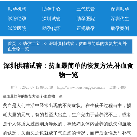
助孕机构
助孕中心
三代试管
深圳助孕
试管助孕
深圳试管
助孕医院
深圳代生
试管医院
助孕代怀
正规助孕
助孕案例
首页
>>
助孕宝宝
>> 深圳供精试管：贫血最简单的恢复方法,补
血食物一览
深圳供精试管：贫血最简单的恢复方法,补血食
物一览
时间：2025-07-15 09:55:19
https://www.houshengge.com.cn/
点击：400
贫血最简单的恢复方法,补血食物一览
贫血是人们生活中经常出现的不良症状。在生孩子过程当中，损
耗大量的元气，有的甚至大出血，生产完由于营养跟不上，或者
是个人体质太过虚弱所导致的，导致妇女体内营养的缺失和血液
的缺乏，久而久之也就成了气血虚的情况，而产后女性及时补气