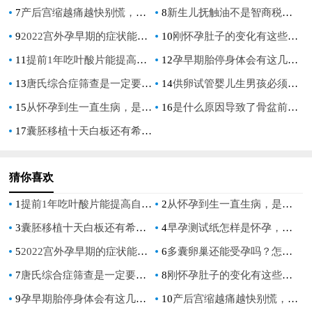
7
产后宫缩越痛越快别慌，反应越大恢复得越快
8
新生儿抚触油不是智商税，适量使用对宝宝发育有好处
9
2022宫外孕早期的症状能够被女性察觉到吗-为什么-
10
刚怀孕肚子的变化有这些，看看这些信号吧！
11
提前1年吃叶酸片能提高自然受孕怀双胞胎的几率吗？
12
孕早期胎停身体会有这几种反应就要及时安胎了，孕期注意这些有助于安胎
13
唐氏综合症筛查是一定要做的，查看胎儿有无风险
14
供卵试管婴儿生男孩必须满足这些条件，做好准备让你成功率蹭蹭往上
15
从怀孕到生一直生病，是什么原因引起的？
16
是什么原因导致了骨盆前倾，这种症状会造成什么影响？
17
囊胚移植十天白板还有希望吗，可能还有翻盘的机会!
猜你喜欢
1
提前1年吃叶酸片能提高自然受孕怀双胞胎的几率吗？
2
从怀孕到生一直生病，是什么原因引起的？
3
囊胚移植十天白板还有希望吗，可能还有翻盘的机会!
4
早孕测试纸怎样是怀孕，一分钟教你读懂早孕试纸
5
2022宫外孕早期的症状能够被女性察觉到吗-为什么-
6
多囊卵巢还能受孕吗？怎么可以解决这种疾病？
7
唐氏综合症筛查是一定要做的，查看胎儿有无风险
8
刚怀孕肚子的变化有这些，看看这些信号吧！
9
孕早期胎停身体会有这几种反应就要及时安胎了，孕期注意这些有助于安胎
10
产后宫缩越痛越快别慌，反应越大恢复得越快