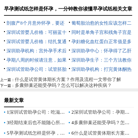
早孕测试纸怎样是怀孕，一分钟教你读懂早孕试纸相关文章
剖腹产8个月意外怀孕，要还
葡萄胎治愈的女性应该怎样二
是不要？
深圳试管婴儿价格：可丽蓝十
次备孕？
同时是单角子宫和残角子宫是
字验孕棒怎么看？附使用方法和
深圳试管婴儿价格：结扎复通
否能怀孕，这种子宫怀孕以后必
孕妇糖化血红蛋白正常值是多
结果解读
后多久可以怀孕,复通手术后一
深圳助孕机构：宫外孕手术后
须注意这些不然容易流产
少,孕期糖化血红蛋白的意义
深圳助孕中心：怀孕得了乙肝
般多久能怀上
别急着要孩子，否则容易出现问
孕期八周的时候请注意，如果
一定要注意，不要妄想孕期会自
深圳助孕生子：三个方法教你
题
孕酮低于这个水平有较大可能胎
深圳试管助孕公司：试管胚胎
愈
自测输卵管是否堵塞了，不知道
深圳助孕机构：打完黄体酮热
停！
811是什么意思,胚胎等级会不会
的赶紧看进来
敷的黄金时间分享，6个小时后
什么是试管黄体期长方案？作用及流程一文带你了解
上一篇：
多囊卵巢还能受孕吗？怎么可以解决这种疾病？
下一篇：
影响小孩
的效果大不相同！
最新文章
1
深圳试管助孕公司：吃滋肾育胎虽然有副作用，但不一定使宝宝脑瘫
2
深圳试管助孕公司：孕期什么东西不可以吃？了解清楚提前防备
3
经期结束后也不能随心所欲，经期结束后的注意事项你都知道吗
4
多囊卵巢还能受孕吗？怎么可以解决这种疾病？
5
早孕测试纸怎样是怀孕，一分钟教你读懂早孕试纸
6
什么是试管黄体期长方案？作用及流程一文带你了解