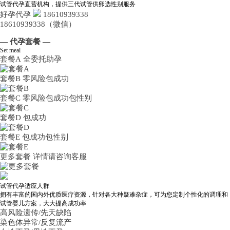
试管代孕直营机构，提供三代试管供卵选性别服务
好孕代孕
18610939338
18610939338（微信）
— 代孕套餐 —
Set meal
套餐A
全委托助孕
套餐B
零风险包成功
套餐C
零风险包成功包性别
套餐D
包成功
套餐E
包成功包性别
更多套餐
详情请咨询客服
试管代孕适应人群
拥有丰富的国内外优质医疗资源，针对各大种疑难杂症，可为您定制个性化的调理和
试管婴儿方案，大大提高成功率
高风险遗传/先天缺陷
染色体异常/反复流产