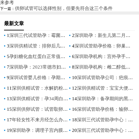
来参考
供卵试管可以选择性别，但要先符合这三个条件
下一篇：
最新文章
1
深圳三代试管助孕：霉菌性阴道炎引起的原因有很多，文章科普如何避免
2
深圳助孕：新生儿第二月如何喂养？科学护理指导
3
深圳供精试管：排卵后几小时同房最好？排卵期间同房需注意这几点
4
深圳试管助孕价格：卵巢囊肿跟多囊卵巢区别有多大，看看你都知道吗？
5
孕妇糖化血红蛋白正常值是多少,孕期糖化血红蛋白的意义
6
深圳助孕机构：宫外孕手术后别急着要孩子，否则容易出现问题
7
深圳助孕：2023常德市妇幼保健院试管婴儿科普知识导航，助孕成功率评估
8
深圳助孕机构：雌二醇低吃什么食物调理,雌二醇低应该注意什么
9
深圳试管婴儿价格：孕期自测胎儿性别的方法一览，一分钟便能知晓胎儿是男是女
10
深圳试管助孕公司：疤痕子宫还可以顺产吗，孕妈妈需要注意的事项！
11
深圳供精试管：水解奶粉和氨基酸奶粉有区别！根据宝宝的情况选择奶粉很重要
12
深圳供精试管：宝宝大便有奶瓣怎么回事？别慌，这是正常现象
13
深圳供精试管：孕34周白带像浆糊一定要警惕，很可能是胎停的前兆！
14
深圳助孕：备孕期间的黑豆也不是你想吃就能吃
15
深圳供卵试管：试管取卵全为空卵的概率没想象中高，做好预防工作很关键
16
深圳试管助孕价格：输卵管堵塞有4大表现症状，建议疏通后再开始备孕
17
年轻女性不来月经怎么办,女人长期不来月经什么原因
18
深圳三代试管助孕中心：新生儿的食欲下降明显怎么办-偷偷教会你三招!
19
深圳助孕：调理子宫内膜薄的中药方子，轻松帮你调理身体
20
深圳三代试管助孕中心：宫外孕怎么做手术？宫外孕的主要症状有这些