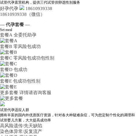
试管代孕直营机构，提供三代试管供卵选性别服务
好孕代孕
18610939338
18610939338（微信）
— 代孕套餐 —
Set meal
套餐A
全委托助孕
套餐B
零风险包成功
套餐C
零风险包成功包性别
套餐D
包成功
套餐E
包成功包性别
更多套餐
详情请咨询客服
试管代孕适应人群
拥有丰富的国内外优质医疗资源，针对各大种疑难杂症，可为您定制个性化的调理和
试管婴儿方案，大大提高成功率
高风险遗传/先天缺陷
染色体异常/反复流产