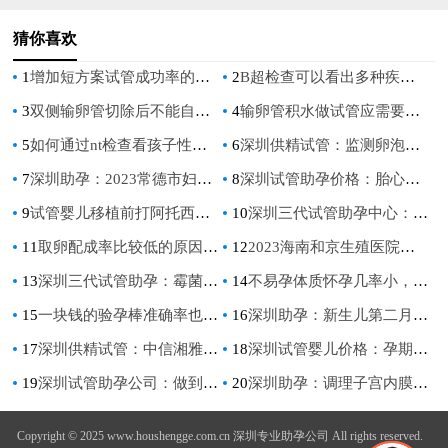
猜你喜欢
1
增加短方案试管成功率的小妙招，用过的人都说好
2
B超检查可以看出多种疾病，卵巢囊肿是最容易发现的
3
双侧输卵管切除后不能自然受孕，附两种辅助生育的方式
4
输卵管积水做试管应需要切除吗，医生：因人而异
5
如何通过nt检查看孩子性别，Nt检查小于1.5不一定是女孩
6
深圳供精试管：监测卵泡是否要进行憋尿？这个时候检测卵泡相对更好
7
深圳助孕：2023常德市妇幼保健院试管婴儿科普知识导航，助孕成功率评估
8
深圳试管助孕价格：胎心监护仪没有想象中的好用， 用之前最好慎重考虑
9
试管婴儿移植前打阿托西班保胎的效果，真的会有用吗？
10
深圳三代试管助孕中心：试管男孩费用大概要多少钱-移植之后吃这些东西明显有助于着床
11
取卵配成率比较低的原因，或跟卵子质量差有关
12
2023海南和京生殖医院试管婴儿助孕攻略，助孕成功率预估
13
深圳三代试管助孕：霉菌性阴道炎引起的原因有很多，文章科普如何避免
14
不易孕体质怀孕几率小，不孕体质症状一览可自查
15
一块钱的验孕棒准确率也很高，不必纠结价格结果才是最重要
16
深圳助孕：新生儿第二月如何喂养？科学护理指导
17
深圳供精试管：中信湘雅可申请供精试管婴儿，前提还要满足这些适应症
18
深圳试管婴儿价格：孕期自测胎儿性别的方法一览，一分钟便能知晓胎儿是男是女
19
深圳试管助孕公司：做到这四点帮你远离胎儿窘迫带来的烦恼
20
深圳助孕：调理子宫内膜薄的中药方子，轻松帮你调理身体
Copyright © 2025 www.houshengge.com.cn 深圳专业助孕公司 All rights reserved.