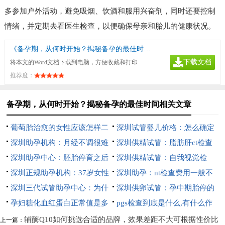
多参加户外活动，避免吸烟、饮酒和服用兴奋剂，同时还要控制
情绪，并定期去看医生检查，以便确保母亲和胎儿的健康状况。
《备孕期，从何时开始？揭秘备孕的最佳时间》
下载文档
将本文的Word文档下载到电脑，方便收藏和打印
推荐度：
备孕期，从何时开始？揭秘备孕的最佳时间相关文章
葡萄胎治愈的女性应该怎样二
深圳试管婴儿价格：怎么确定
次备孕？
深圳助孕机构：月经不调很难
是不是输卵管堵塞，这几个检查
深圳供精试管：脂肪肝ct检查
怀孕吗,告诉你不孕的真实现象
深圳助孕中心：胚胎停育之后
方法你知道吗？
的作用和目的，ct检查的这些好
深圳供精试管：自我视觉检
这些检查项目必须要做，找出问
深圳正规助孕机构：37岁女性
处你要知道
查，让你及时发现视力问题
深圳助孕：nt检查费用一般不
题才能对症治疗
卵泡数量标准值，这个范围才算
深圳三代试管助孕中心：为什
到三百，不同医院收费有差异
深圳供卵试管：孕中期胎停的
正常
么不想做HPV和TCT检查- 3个原
孕妇糖化血红蛋白正常值是多
原因有哪些，胎停多半和这三点
pgs检查到底是什么,有什么作
因揭秘
少,孕期糖化血红蛋白的意义
有关
用
辅酶Q10如何挑选合适的品牌，效果差距不大可根据性价比
上一篇：