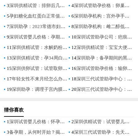
3
深圳供精试管：排卵后几小时同房最好？排卵期间同房需注意这几点
4
深圳试管助孕价格：卵巢囊肿跟多囊卵巢区别有多大，看看你都知道吗？
5
孕妇糖化血红蛋白正常值是多少,孕期糖化血红蛋白的意义
6
深圳助孕机构：宫外孕手术后别急着要孩子，否则容易出现问题
7
深圳助孕：2023常德市妇幼保健院试管婴儿科普知识导航，助孕成功率评估
8
深圳助孕机构：雌二醇低吃什么食物调理,雌二醇低应该注意什么
9
深圳试管婴儿价格：孕期自测胎儿性别的方法一览，一分钟便能知晓胎儿是男是女
10
深圳试管助孕公司：疤痕子宫还可以顺产吗，孕妈妈需要注意的事项！
11
深圳供精试管：水解奶粉和氨基酸奶粉有区别！根据宝宝的情况选择奶粉很重要
12
深圳供精试管：宝宝大便有奶瓣怎么回事？别慌，这是正常现象
13
深圳供精试管：孕34周白带像浆糊一定要警惕，很可能是胎停的前兆！
14
深圳助孕：备孕期间的黑豆也不是你想吃就能吃
15
深圳供卵试管：试管取卵全为空卵的概率没想象中高，做好预防工作很关键
16
深圳试管助孕价格：输卵管堵塞有4大表现症状，建议疏通后再开始备孕
17
年轻女性不来月经怎么办,女人长期不来月经什么原因
18
深圳三代试管助孕中心：新生儿的食欲下降明显怎么办-偷偷教会你三招!
19
深圳助孕：调理子宫内膜薄的中药方子，轻松帮你调理身体
20
深圳三代试管助孕中心：宫外孕怎么做手术？宫外孕的主要症状有这些
猜你喜欢
1
深圳试管婴儿价格：怀孕期间如何减少妊娠纹,简单几个方法快速改善
2
深圳供精试管：试管婴儿微刺激是什么方案,试管婴儿微刺激方案是怎么样的
3
备孕期，从何时开始？揭秘备孕的最佳时间
4
深圳三代试管助孕：先天性鱼鳞病可以做三代试管进行阻断吗？