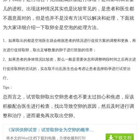
儿的进程。出现这种情况其实也是比较常见的，是患者和医生都
不愿意面对的，但是也并不是没有方法可以解决和处理，下面就
为大家详细介绍一下取卵全是空泡的处理方法。
1、如果取出的都是空泡医生就会根据患者的情况进行促排方案的调整和更换，再
次进行促排取卵，取出足够数量的卵子进行胚胎的培养；
2、如果患者的身体情况比较差，那么一般是需要休息和调整哟段时间之后再次进
行促排取卵的尝试的，实在取不出乱医生也会考虑让患者选择助孕进行试管治
疗。
Tips：
总而言之，试管取卵取出空卵患者也不要太过担心和焦虑，应该
积极配合医生进行检查，找出导致空卵的原因，然后及时进行调
整和治疗，进而避免再次取出空卵。
《深圳供卵试管：试管取卵全为空卵的概率没想象中高，做好预防工作很关键》
下载文档
将本文的Word文档下载到电脑，方便收藏和打印