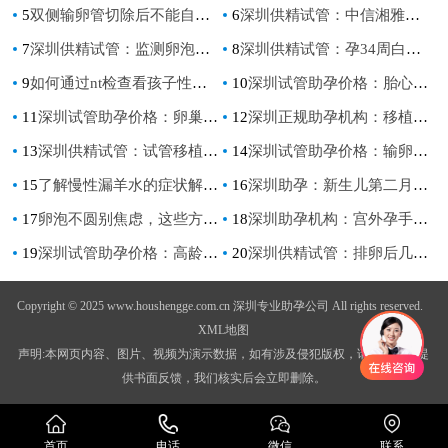
5
双侧输卵管切除后不能自然受孕，附两种辅助生育的方式
6
深圳供精试管：中信湘雅可申请供精试管婴儿，前提还要满足这些适应症
7
深圳供精试管：监测卵泡是否要进行憋尿？这个时候检测卵泡相对更好
8
深圳供精试管：孕34周白带像浆糊一定要警惕，很可能是胎停的前兆！
9
如何通过nt检查看孩子性别，Nt检查小于1.5不一定是女孩
10
深圳试管助孕价格：胎心监护仪没有想象中的好用， 用之前最好慎重考虑
11
深圳试管助孕价格：卵巢囊肿跟多囊卵巢区别有多大，看看你都知道吗？
12
深圳正规助孕机构：移植鲜胚的着床时间你知道吗？看看最晚第几天可以测出来
13
深圳供精试管：试管移植前热敷肚子的好处多多，不过移植后可别继续热敷
14
深圳试管助孕价格：输卵管堵塞有4大表现症状，建议疏通后再开始备孕
15
了解慢性漏羊水的症状解析，轻松辨别是一直流还是偶尔流！
16
深圳助孕：新生儿第二月如何喂养？科学护理指导
17
卵泡不圆别焦虑，这些方法可以补救
18
深圳助孕机构：宫外孕手术后别急着要孩子，否则容易出现问题
19
深圳试管助孕价格：高龄孕妇产检要做哪些？这几个必须要做
20
深圳供精试管：排卵后几小时同房最好？排卵期间同房需注意这几点
Copyright © 2025 www.houshengge.com.cn 深圳专业助孕公司 All rights reserved.
XML地图
声明:本网页内容、图片、视频为演示数据，如有涉及侵犯版权，请联系我们提
供书面反馈，我们核实后会立即删除。
首页
电话
微信
联系