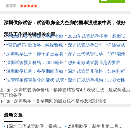
推荐度：
深圳供卵试管：试管取卵全为空卵的概率没想象中高，做好
预防工作很关键相关文章
增加短方案试管成功率的小妙
2023年试管助孕指南：想做试
招，用过的人都说好
“背奶妈妈”全攻略，纯经验纯
管但不了解的患者赶紧收藏
深圳试管助孕公司：详述做试
干货，请收好
深圳助孕生子：卵子多更容易
管后身体差的4种调理方法
深圳三代试管助孕：2023潮州
怀孕还是卵子质量高的容易怀
深圳试管婴儿价格：2023赣州
中心医院试管婴儿流程指南，助
想知道做试管婴儿是否要养
孕？
市妇保院试管婴儿全方位指南，
深圳助孕机构：备孕期间应如
孕成功率预估
囊，养囊的标准是什么-
深圳试管婴儿价格：如何判断
附成功率参考
何预防18三体出生缺陷？这3个
试管移植停育生化的症状,试管
降调效果如何？主要看这些！
深圳正规助孕机构：37岁女性
方法了解一下
移植生化后该怎么调理
卵泡数量标准值，这个范围才算
深圳试管助孕价格：输卵管堵塞有4大表现症状，建议疏通后
上一篇：
再开始备孕
正常
深圳助孕：备孕期间的黑豆也不是你想吃就能吃
下一篇：
最新文章
1
深圳三代试管助孕：霉菌性阴道炎引起的原因有很多，文章科普如何避免
2
深圳助孕：新生儿第二月如何喂养？科学护理指导