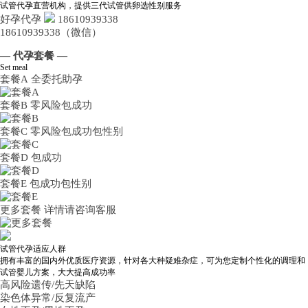
试管代孕直营机构，提供三代试管供卵选性别服务
好孕代孕
18610939338
18610939338（微信）
— 代孕套餐 —
Set meal
套餐A
全委托助孕
套餐B
零风险包成功
套餐C
零风险包成功包性别
套餐D
包成功
套餐E
包成功包性别
更多套餐
详情请咨询客服
试管代孕适应人群
拥有丰富的国内外优质医疗资源，针对各大种疑难杂症，可为您定制个性化的调理和
试管婴儿方案，大大提高成功率
高风险遗传/先天缺陷
染色体异常/反复流产