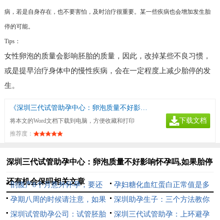
病，若是自身存在，也不要害怕，及时治疗很重要。某一些疾病也会增加发生胎
停的可能。
Tips：
女性卵泡的质量会影响胚胎的质量，因此，改掉某些不良习惯，
或是提早治疗身体中的慢性疾病，会在一定程度上减少胎停的发
生。
《深圳三代试管助孕中心：卵泡质量不好影响怀孕吗,如果胎停还有机会保吗》
下载文档
将本文的Word文档下载到电脑，方便收藏和打印
推荐度：
深圳三代试管助孕中心：卵泡质量不好影响怀孕吗,如果胎停
还有机会保吗相关文章
剖腹产8个月意外怀孕，要还
孕妇糖化血红蛋白正常值是多
是不要？
孕期八周的时候请注意，如果
少,孕期糖化血红蛋白的意义
深圳助孕生子：三个方法教你
孕酮低于这个水平有较大可能胎
深圳试管助孕公司：试管胚胎
自测输卵管是否堵塞了，不知道
深圳三代试管助孕：上环避孕