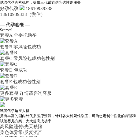
试管代孕直营机构，提供三代试管供卵选性别服务
好孕代孕
18610939338
18610939338（微信）
— 代孕套餐 —
Set meal
套餐A
全委托助孕
套餐B
零风险包成功
套餐C
零风险包成功包性别
套餐D
包成功
套餐E
包成功包性别
更多套餐
详情请咨询客服
试管代孕适应人群
拥有丰富的国内外优质医疗资源，针对各大种疑难杂症，可为您定制个性化的调理和
试管婴儿方案，大大提高成功率
高风险遗传/先天缺陷
染色体异常/反复流产