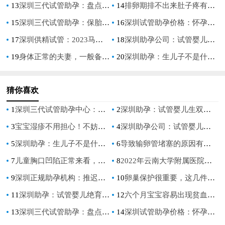
13
深圳三代试管助孕：盘点容易怀孕的中药治疗：这几大中成药助孕效果最好
14
排卵期排不出来肚子疼有3点原因，卵巢黄体破裂是其一
15
深圳三代试管助孕：保胎灵一般服用多久才可以停药,保胎灵吃了真的可以止血吗
16
深圳试管助孕价格：怀孕预判男孩的准确方法，孕妇怀男孩最明显的征兆
17
深圳供精试管：2023马鞍山人民医院试管婴儿实用操作指引，三代助孕成功率参考
18
深圳助孕公司：试管婴儿产检建卡流程是什么,方案因人而异
19
身体正常的夫妻，一般备孕多久能怀上？
20
深圳助孕：生儿子不是什么难事，学会这几点心想事成
猜你喜欢
1
深圳三代试管助孕中心：疤痕子宫还可以顺产吗，孕妈妈需要注意的事项！
2
深圳助孕：试管婴儿生双胞胎是有前提条件的，并非想生就生
3
宝宝湿疹不用担心！不妨先了解这些
4
深圳助孕公司：试管婴儿的智商并无差异性，与自然怀孕的孩子一样
5
深圳助孕：生儿子不是什么难事，学会这几点心想事成
6
导致输卵管堵塞的原因有很多，妇科炎症是原因之一
7
儿童胸口凹陷正常来看，是怎么回事？
8
2022年云南大学附属医院试管技术，成功率及助孕费用一览
9
深圳正规助孕机构：推迟你的绝经期，让你的身体更加健康。
10
卵巢保护很重要，这几件事千万不要做
11
深圳助孕：试管婴儿绝育，把生育控制权留在自己手里
12
六个月宝宝容易出现贫血的症状，附适合贫血宝宝吃的辅食清单_1
13
深圳三代试管助孕：盘点容易怀孕的中药治疗：这几大中成药助孕效果最好
14
深圳试管助孕价格：怀孕预判男孩的准确方法，孕妇怀男孩最明显的征兆