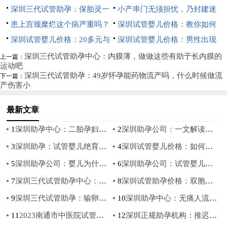
停！
811是什么意思,胚胎等级会不会
深圳三代试管助孕：保胎灵一
的赶紧看进来
和埋线避孕的区别？这些常见的
小产串门无须担忧，乃封建迷
影响小孩
般服用多久才可以停药,保胎灵
患上宫颈糜烂这个病严重吗？
避孕方式还是蛮省事的
信的说法
深圳试管婴儿价格：教你如何
吃了真的可以止血吗
得了之后最好注意这些
深圳试管婴儿价格：20多元与
科学怀上双胞胎，成就双胞胎家
深圳试管婴儿价格：男性出现
100多元的叶酸有什么差别？怀
庭
死精症和这四个原因有关，值得
深圳三代试管助孕中心：内膜薄，做做这些有助于长内膜的
上一篇：
运动吧
孕期间这些不注意的话可能会出
各位男性反思
深圳三代试管助孕：49岁怀孕能药物流产吗，什么时候做流
下一篇：
产伤害小
问题
最新文章
1
深圳助孕中心：二胎孕妇患有妊娠糖尿病怎么办，对于准妈妈有什么危害
2
深圳助孕公司：一文解读强的松保胎的原理，强的松的这5大功效不可不知
3
深圳助孕：试管婴儿绝育，把生育控制权留在自己手里
4
深圳试管婴儿价格：如何判断降调效果如何？主要看这些！
5
深圳助孕公司：婴儿为什么会得血癌,血癌应该注意些什么
6
深圳助孕公司：试管婴儿的智商并无差异性，与自然怀孕的孩子一样
7
深圳三代试管助孕中心：疤痕子宫还可以顺产吗，孕妈妈需要注意的事项！
8
深圳试管助孕价格：双胞胎哪些人容易生,怀双胞胎什么样的人容易早产
9
深圳三代试管助孕：输卵管手术后住院恢复期很关键，可别急着回家
10
深圳助孕中心：无痛人流后做B超检查很重要，B超检查的时间不能超过四周
11
2023南通市中医院试管婴儿完整攻略手册，附助孕成功率预估
12
深圳正规助孕机构：推迟你的绝经期，让你的身体更加健康。