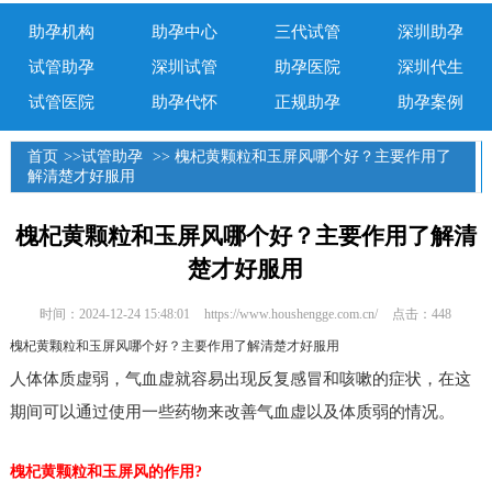
助孕机构
助孕中心
三代试管
深圳助孕
试管助孕
深圳试管
助孕医院
深圳代生
试管医院
助孕代怀
正规助孕
助孕案例
首页
>>
试管助孕
>> 槐杞黄颗粒和玉屏风哪个好？主要作用了
解清楚才好服用
槐杞黄颗粒和玉屏风哪个好？主要作用了解清
楚才好服用
时间：2024-12-24 15:48:01
https://www.houshengge.com.cn/
点击：448
槐杞黄颗粒和玉屏风哪个好？主要作用了解清楚才好服用
人体体质虚弱，气血虚就容易出现反复感冒和咳嗽的症状，在这
期间可以通过使用一些药物来改善气血虚以及体质弱的情况。
槐杞黄颗粒和玉屏风的作用?