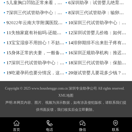
5
儿童胸口凹陷正常来看，是怎么回事？
6
深圳助孕：试管婴儿绝育，把生育控制权留在自己手里
7
深圳三代试管助孕中心：疤痕子宫还可以顺产吗，孕妈妈需要注意的事项！
8
深圳三代试管助孕：输卵管手术后住院恢复期很关键，可别急着回家
9
2022年云南大学附属医院试管技术，成功率及助孕费用一览
10
深圳三代试管助孕中心：卵泡质量不好影响怀孕吗,如果胎停还有机会保吗
11
失独家庭有补贴吗-还能继续生孩子吗-
12
深圳试管婴儿价格：如何判断降调效果如何？主要看这些！
13
宝宝湿疹不用担心！不妨先了解这些
14
排卵期排不出来肚子疼有3点原因，卵巢黄体破裂是其一
15
身体正常的夫妻，一般备孕多久能怀上？
16
深圳正规助孕机构：推迟你的绝经期，让你的身体更加健康。
17
深圳三代试管助孕中心：内膜薄，做做这些有助于长内膜的运动吧
18
深圳三代试管助孕：保胎灵一般服用多久才可以停药,保胎灵吃了真的可以止血吗
19
吃避孕药也要分情况，这些情况下可不用服用
20
做试管婴儿要花多少钱？不孕家庭试管助孕费用明细
Copyright © 2025 www.houshengge.com.cn 深圳专业助孕公司 All rights reserved.
XML地图
声明:本网页内容、图片、视频为演示数据，如有涉及侵犯版权，请联系我们提
供书面反馈，我们核实后会立即删除。
首页
电话
微信
联系