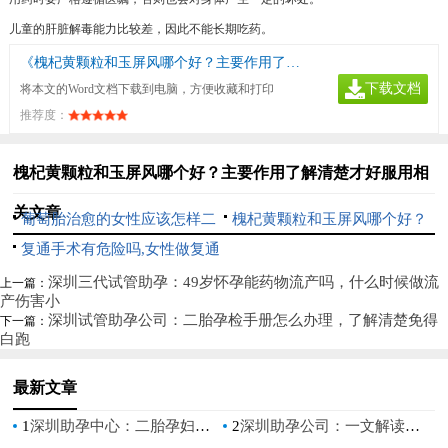
儿童的肝脏解毒能力比较差，因此不能长期吃药。
《槐杞黄颗粒和玉屏风哪个好？主要作用了解清楚才好服用》
下载文档
将本文的Word文档下载到电脑，方便收藏和打印
推荐度：
槐杞黄颗粒和玉屏风哪个好？主要作用了解清楚才好服用相
关文章
葡萄胎治愈的女性应该怎样二
槐杞黄颗粒和玉屏风哪个好？
次备孕？
复通手术有危险吗,女性做复通
主要作用了解清楚才好服用
手术好不好
深圳三代试管助孕：49岁怀孕能药物流产吗，什么时候做流
上一篇：
产伤害小
深圳试管助孕公司：二胎孕检手册怎么办理，了解清楚免得
下一篇：
白跑
最新文章
1
深圳助孕中心：二胎孕妇患有妊娠糖尿病怎么办，对于准妈妈有什么危害
2
深圳助孕公司：一文解读强的松保胎的原理，强的松的这5大功效不可不知