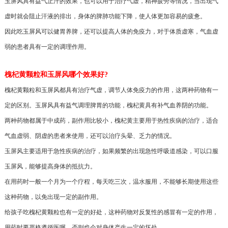
玉屏风具有益气止汗的效果，也可以用于治疗气虚，精神疲劳等情况，当出现气
虚时就会阻止汗液的排出，身体的脾肺功能下降，使人体更加容易的疲惫。
因此吃玉屏风可以健胃养脾，还可以提高人体的免疫力，对于体质虚寒，气血虚
弱的患者具有一定的调理作用。
槐杞黄颗粒和玉屏风哪个效果好?
槐杞黄颗粒和玉屏风都具有治疗气虚，调节人体免疫力的作用，这两种药物有一
定的区别。玉屏风具有益气调理脾胃的功能，槐杞黄具有补气血养阴的功能。
两种药物都属于中成药，副作用比较小，槐杞黄主要用于热性疾病的治疗，适合
气血虚弱、阴虚的患者来使用，还可以治疗头晕、乏力的情况。
玉屏风主要适用于急性疾病的治疗，如果频繁的出现急性呼吸道感染，可以口服
玉屏风，能够提高身体的抵抗力。
在用药时一般一个月为一个疗程，每天吃三次，温水服用，不能够长期使用这些
这种药物，以免出现一定的副作用。
给孩子吃槐杞黄颗粒也有一定的好处，这种药物对反复性的感冒有一定的作用，
用药时要严格遵循医嘱，否则也会对身体产生一定的坏处。