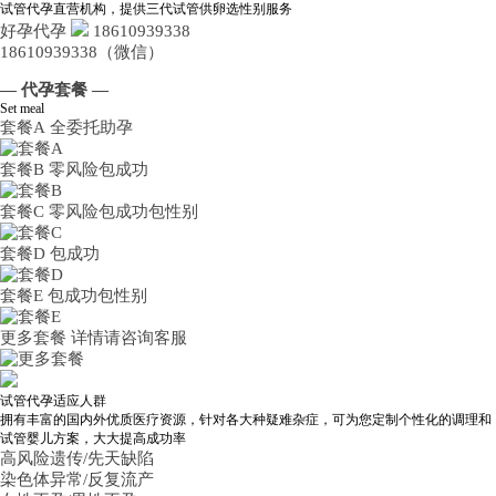
试管代孕直营机构，提供三代试管供卵选性别服务
好孕代孕
18610939338
18610939338（微信）
— 代孕套餐 —
Set meal
套餐A
全委托助孕
套餐B
零风险包成功
套餐C
零风险包成功包性别
套餐D
包成功
套餐E
包成功包性别
更多套餐
详情请咨询客服
试管代孕适应人群
拥有丰富的国内外优质医疗资源，针对各大种疑难杂症，可为您定制个性化的调理和
试管婴儿方案，大大提高成功率
高风险遗传/先天缺陷
染色体异常/反复流产