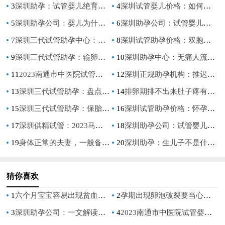
3
深圳助孕：试管婴儿绝育，把生育控制权留在自己手里
4
深圳试管婴儿价格：如何判断降调效果如何？主要看这些！
5
深圳助孕公司：婴儿为什么会得血癌,血癌应该注意些什么
6
深圳助孕公司：试管婴儿的智商并无差异性，与自然怀孕的孩子一样
7
深圳三代试管助孕中心：疤痕子宫还可以顺产吗，孕妈妈需要注意的事项！
8
深圳试管助孕价格：双胞胎哪些人容易生,怀双胞胎什么样的人容易早产
9
深圳三代试管助孕：输卵管手术后住院恢复期很关键，可别急着回家
10
深圳助孕中心：无痛人流后做B超检查很重要，B超检查的时间不能超过四周
11
2023南通市中医院试管婴儿完整攻略手册，附助孕成功率预估
12
深圳正规助孕机构：推迟你的绝经期，让你的身体更加健康。
13
深圳三代试管助孕：盘点容易怀孕的中药治疗：这几大中成药助孕效果最好
14
排卵期排不出来肚子疼有3点原因，卵巢黄体破裂是其一
15
深圳三代试管助孕：保胎灵一般服用多久才可以停药,保胎灵吃了真的可以止血吗
16
深圳试管助孕价格：怀孕预判男孩的准确方法，孕妇怀男孩最明显的征兆
17
深圳供精试管：2023马鞍山人民医院试管婴儿实用操作指引，三代助孕成功率参考
18
深圳助孕公司：试管婴儿产检建卡流程是什么,方案因人而异
19
身体正常的夫妻，一般备孕多久能怀上？
20
深圳助孕：生儿子不是什么难事，学会这几点心想事成
猜你喜欢
1
六个月宝宝容易出现贫血的症状，附适合贫血宝宝吃的辅食清单_1
2
孕期出现卵泡破裂要当心了！需要注意这些点
3
深圳助孕公司：一文解读强的松保胎的原理，强的松的这5大功效不可不知
4
2023南通市中医院试管婴儿完整攻略手册，附助孕成功率预估