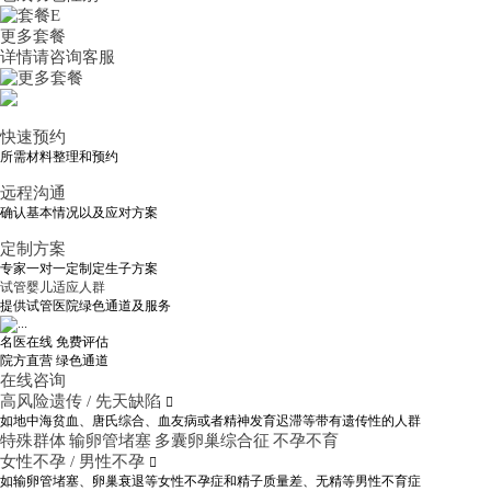
更多套餐
详情请咨询客服
快速预约
所需材料整理和预约
远程沟通
确认基本情况以及应对方案
定制方案
专家一对一定制定生子方案
试管婴儿适应人群
提供试管医院绿色通道及服务
名医在线 免费评估
院方直营
绿色通道
在线咨询
高风险遗传 / 先天缺陷

如地中海贫血、唐氏综合、血友病或者精神发育迟滞等带有遗传性的人群
特殊群体
输卵管堵塞
多囊卵巢综合征
不孕不育
女性不孕 / 男性不孕

如输卵管堵塞、卵巢衰退等女性不孕症和精子质量差、无精等男性不育症