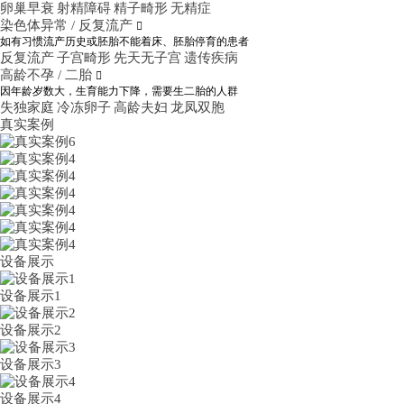
卵巢早衰
射精障碍
精子畸形
无精症
染色体异常 / 反复流产

如有习惯流产历史或胚胎不能着床、胚胎停育的患者
反复流产
子宫畸形
先天无子宫
遗传疾病
高龄不孕 / 二胎

因年龄岁数大，生育能力下降，需要生二胎的人群
失独家庭
冷冻卵子
高龄夫妇
龙凤双胞
真实案例
设备展示
设备展示1
设备展示2
设备展示3
设备展示4