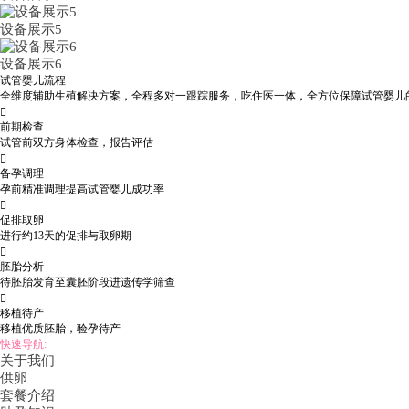
设备展示5
设备展示6
试管婴儿流程
全维度辅助生殖解决方案，全程多对一跟踪服务，吃住医一体，全方位保障试管婴儿

前期检查
试管前双方身体检查，报告评估

备孕调理
孕前精准调理提高试管婴儿成功率

促排取卵
进行约13天的促排与取卵期

胚胎分析
待胚胎发育至囊胚阶段进遗传学筛查

移植待产
移植优质胚胎，验孕待产
快速导航:
关于我们
供卵
套餐介绍