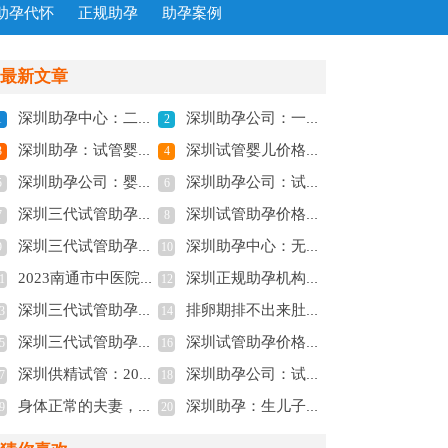
助孕代怀
正规助孕
助孕案例
最新文章
深圳助孕中心：二胎孕妇患有妊娠糖尿病怎么办，对于准妈妈有什么危害
深圳助孕公司：一文解读强的松保胎的原理，强的松的这5大功效不可不知
1
2
深圳助孕：试管婴儿绝育，把生育控制权留在自己手里
深圳试管婴儿价格：如何判断降调效果如何？主要看这些！
3
4
深圳助孕公司：婴儿为什么会得血癌,血癌应该注意些什么
深圳助孕公司：试管婴儿的智商并无差异性，与自然怀孕的孩子一样
5
6
深圳三代试管助孕中心：疤痕子宫还可以顺产吗，孕妈妈需要注意的事项！
深圳试管助孕价格：双胞胎哪些人容易生,怀双胞胎什么样的人容易早产
7
8
深圳三代试管助孕：输卵管手术后住院恢复期很关键，可别急着回家
深圳助孕中心：无痛人流后做B超检查很重要，B超检查的时间不能超过四周
9
10
2023南通市中医院试管婴儿完整攻略手册，附助孕成功率预估
深圳正规助孕机构：推迟你的绝经期，让你的身体更加健康。
1
12
深圳三代试管助孕：盘点容易怀孕的中药治疗：这几大中成药助孕效果最好
排卵期排不出来肚子疼有3点原因，卵巢黄体破裂是其一
3
14
深圳三代试管助孕：保胎灵一般服用多久才可以停药,保胎灵吃了真的可以止血吗
深圳试管助孕价格：怀孕预判男孩的准确方法，孕妇怀男孩最明显的征兆
5
16
深圳供精试管：2023马鞍山人民医院试管婴儿实用操作指引，三代助孕成功率参考
深圳助孕公司：试管婴儿产检建卡流程是什么,方案因人而异
7
18
身体正常的夫妻，一般备孕多久能怀上？
深圳助孕：生儿子不是什么难事，学会这几点心想事成
9
20