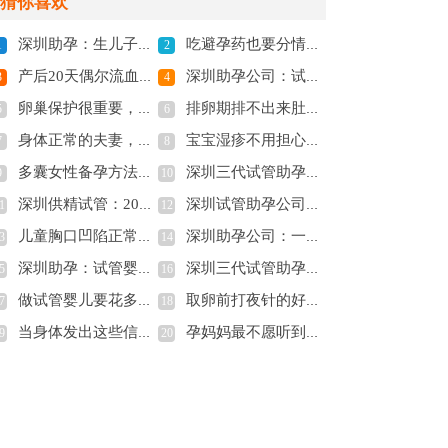
猜你喜欢
深圳助孕：生儿子不是什么难事，学会这几点心想事成
吃避孕药也要分情况，这些情况下可不用服用
1
2
产后20天偶尔流血块，是否需要担心？是正常现象吗
深圳助孕公司：试管婴儿的智商并无差异性，与自然怀孕的孩子一样
3
4
卵巢保护很重要，这几件事千万不要做
排卵期排不出来肚子疼有3点原因，卵巢黄体破裂是其一
5
6
身体正常的夫妻，一般备孕多久能怀上？
宝宝湿疹不用担心！不妨先了解这些
7
8
多囊女性备孕方法分享，三种方法助你提高助孕成功率_1
深圳三代试管助孕：49岁怀孕能药物流产吗，什么时候做流产伤害小
9
10
深圳供精试管：2023马鞍山人民医院试管婴儿实用操作指引，三代助孕成功率参考
深圳试管助孕公司：二胎孕检手册怎么办理，了解清楚免得白跑
1
12
儿童胸口凹陷正常来看，是怎么回事？
深圳助孕公司：一文解读强的松保胎的原理，强的松的这5大功效不可不知
3
14
深圳助孕：试管婴儿绝育，把生育控制权留在自己手里
深圳三代试管助孕：盘点容易怀孕的中药治疗：这几大中成药助孕效果最好
5
16
做试管婴儿要花多少钱？不孕家庭试管助孕费用明细
取卵前打夜针的好处，能促进卵泡发育成熟
7
18
当身体发出这些信号时，小心罹患子宫内膜癌
孕妈妈最不愿听到的胚胎停止发育是什么原因导致的？
9
20