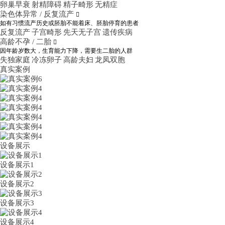
卵巢早衰
射精障碍
精子畸形
无精症
染色体异常 / 反复流产

如有习惯流产历史或胚胎不能着床、胚胎停育的患者
反复流产
子宫畸形
先天无子宫
遗传疾病
高龄不孕 / 二胎

因年龄岁数大，生育能力下降，需要生二胎的人群
失独家庭
冷冻卵子
高龄夫妇
龙凤双胞
真实案例
设备展示
设备展示1
设备展示2
设备展示3
设备展示4