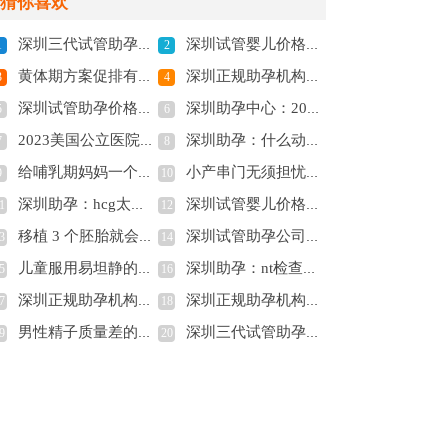
猜你喜欢
深圳三代试管助孕中心：女性多囊卵巢不要拖，严重可致不孕
深圳试管婴儿价格：宝宝什么时候自然断奶并没有统一的标准宝妈决定就可以
1
2
黄体期方案促排有前提，窦卵泡数量不少于8个
深圳正规助孕机构：顺产快慢与什么因素有关-能不能减轻痛苦-
3
4
深圳试管助孕价格：38岁生二胎好不好，其中的利弊看完心里有谱
深圳助孕中心：2023清楚告诉你试管生双胞胎的成功率，及所需费用
5
6
2023美国公立医院试管婴儿成功率公布，附提高成功率的方法揭晓
深圳助孕：什么动作可以疏通输卵管？这3种运动赶快做起来
7
8
给哺乳期妈妈一个警告：及时补充认真补钙
小产串门无须担忧，乃封建迷信的说法
9
10
深圳助孕：hcg太低保胎有希望吗,需要注意什么
深圳试管婴儿价格：孕期出现胎停怎么办，三分钟教会准妈妈避免胎停方法
1
12
移植 3 个胚胎就会生3胞胎吗？如何尽可能提升胚胎成功率
深圳试管助孕公司：孕妇甲亢最怕的三种水果揭秘，了解多吃香蕉和梨子的好处！
3
14
儿童服用易坦静的正确方法分享，用法及用量看完就知道
深圳助孕：nt检查费用一般不到三百，不同医院收费有差异
5
16
深圳正规助孕机构：选择辅助生殖医院，资质和实力是关键，服务态度也不能忽视
深圳正规助孕机构：适合移植的内膜形态，不用纠结是选A还是选B
7
18
男性精子质量差的原因找到了，快来看看吧
深圳三代试管助孕中心：长沙妇幼保健院试管成功率怎么样？专家来解读详细内幕
9
20