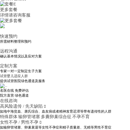
更多套餐
详情请咨询客服
快速预约
所需材料整理和预约
远程沟通
确认基本情况以及应对方案
定制方案
专家一对一定制定生子方案
试管婴儿适应人群
提供试管医院绿色通道及服务
名医在线 免费评估
院方直营
绿色通道
在线咨询
高风险遗传 / 先天缺陷

如地中海贫血、唐氏综合、血友病或者精神发育迟滞等带有遗传性的人群
特殊群体
输卵管堵塞
多囊卵巢综合征
不孕不育
女性不孕 / 男性不孕

如输卵管堵塞、卵巢衰退等女性不孕症和精子质量差、无精等男性不育症