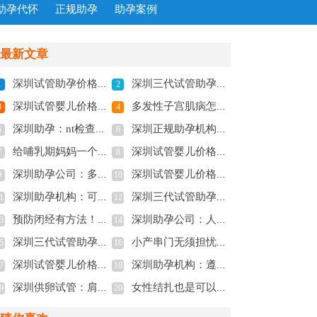
助孕代怀
正规助孕
助孕案例
最新文章
深圳试管助孕价格：内膜形态不好对宫腔灌注有影响，会影响到手术效果并非空穴来风
深圳三代试管助孕：2023潮州中心医院试管婴儿流程指南，助孕成功率预估
1
2
深圳试管婴儿价格：2023赣州市妇保院试管婴儿全方位指南，附成功率参考
多发性子宫肌病怎么回事？患者应积极接受治疗
3
4
深圳助孕：nt检查费用一般不到三百，不同医院收费有差异
深圳正规助孕机构：顺产快慢与什么因素有关-能不能减轻痛苦-
5
6
给哺乳期妈妈一个警告：及时补充认真补钙
深圳试管婴儿价格：俄罗斯试管婴儿促排前降调是为什么,降调的好处
7
8
深圳助孕公司：多囊怎么调理才能怀孕，这五个调理多囊的方法不要错过
深圳试管婴儿价格：巧囊手术对卵巢伤害较大，稍不注意还可能再复发
9
10
深圳助孕机构：可丽蓝验孕周期数有技巧，真假怀孕一测便知！
深圳三代试管助孕中心：妊娠期高血压的症状和表现，看看你中了几个
1
12
预防闭经有方法！3种偏方不仅调经还养卵巢！
深圳助孕公司：人工授精男方取精用什么方式？不同的人群方式不同
3
14
深圳三代试管助孕中心：女性多囊卵巢不要拖，严重可致不孕
小产串门无须担忧，乃封建迷信的说法
5
16
深圳试管婴儿价格：孕期出现胎停怎么办，三分钟教会准妈妈避免胎停方法
深圳助孕机构：遵义医学院附属医院做供卵双胞胎多少钱，这笔收费清单请查收!
7
18
深圳供卵试管：肩间盘突出的症状汇总，主要症状有这四种
女性结扎也是可以做试管婴儿的，圆你的生育梦
9
20