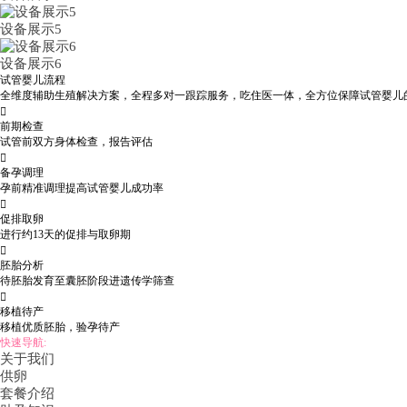
设备展示5
设备展示6
试管婴儿流程
全维度辅助生殖解决方案，全程多对一跟踪服务，吃住医一体，全方位保障试管婴儿

前期检查
试管前双方身体检查，报告评估

备孕调理
孕前精准调理提高试管婴儿成功率

促排取卵
进行约13天的促排与取卵期

胚胎分析
待胚胎发育至囊胚阶段进遗传学筛查

移植待产
移植优质胚胎，验孕待产
快速导航:
关于我们
供卵
套餐介绍