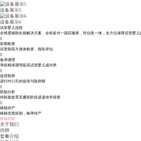
设备展示5
设备展示6
试管婴儿流程
全维度辅助生殖解决方案，全程多对一跟踪服务，吃住医一体，全方位保障试管婴儿

前期检查
试管前双方身体检查，报告评估

备孕调理
孕前精准调理提高试管婴儿成功率

促排取卵
进行约13天的促排与取卵期

胚胎分析
待胚胎发育至囊胚阶段进遗传学筛查

移植待产
移植优质胚胎，验孕待产
快速导航:
关于我们
供卵
套餐介绍