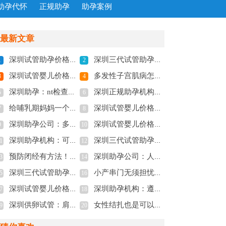
助孕代怀
正规助孕
助孕案例
最新文章
深圳试管助孕价格：内膜形态不好对宫腔灌注有影响，会影响到手术效果并非空穴来风
深圳三代试管助孕：2023潮州中心医院试管婴儿流程指南，助孕成功率预估
1
2
深圳试管婴儿价格：2023赣州市妇保院试管婴儿全方位指南，附成功率参考
多发性子宫肌病怎么回事？患者应积极接受治疗
3
4
深圳助孕：nt检查费用一般不到三百，不同医院收费有差异
深圳正规助孕机构：顺产快慢与什么因素有关-能不能减轻痛苦-
5
6
给哺乳期妈妈一个警告：及时补充认真补钙
深圳试管婴儿价格：俄罗斯试管婴儿促排前降调是为什么,降调的好处
7
8
深圳助孕公司：多囊怎么调理才能怀孕，这五个调理多囊的方法不要错过
深圳试管婴儿价格：巧囊手术对卵巢伤害较大，稍不注意还可能再复发
9
10
深圳助孕机构：可丽蓝验孕周期数有技巧，真假怀孕一测便知！
深圳三代试管助孕中心：妊娠期高血压的症状和表现，看看你中了几个
1
12
预防闭经有方法！3种偏方不仅调经还养卵巢！
深圳助孕公司：人工授精男方取精用什么方式？不同的人群方式不同
3
14
深圳三代试管助孕中心：女性多囊卵巢不要拖，严重可致不孕
小产串门无须担忧，乃封建迷信的说法
5
16
深圳试管婴儿价格：孕期出现胎停怎么办，三分钟教会准妈妈避免胎停方法
深圳助孕机构：遵义医学院附属医院做供卵双胞胎多少钱，这笔收费清单请查收!
7
18
深圳供卵试管：肩间盘突出的症状汇总，主要症状有这四种
女性结扎也是可以做试管婴儿的，圆你的生育梦
9
20