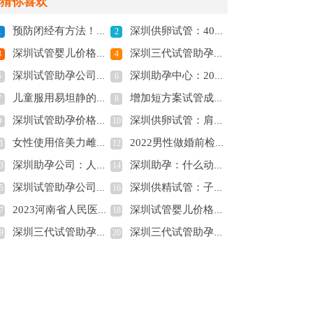
猜你喜欢
预防闭经有方法！3种偏方不仅调经还养卵巢！
深圳供卵试管：40岁生二胎的好处和坏处有哪些？高龄怀孕需注意风险
1
2
深圳试管婴儿价格：巧囊手术对卵巢伤害较大，稍不注意还可能再复发
深圳三代试管助孕中心：女性多囊卵巢不要拖，严重可致不孕
3
4
深圳试管助孕公司：详述腺肌症移植后着床的5种症状
深圳助孕中心：2023清楚告诉你试管生双胞胎的成功率，及所需费用
5
6
儿童服用易坦静的正确方法分享，用法及用量看完就知道
增加短方案试管成功率的小妙招，用过的人都说好
7
8
深圳试管助孕价格：38岁生二胎好不好，其中的利弊看完心里有谱
深圳供卵试管：肩间盘突出的症状汇总，主要症状有这四种
9
10
女性使用倍美力雌激素片与软膏的效果不同，了解其主要成分和适应症！
2022男性做婚前检查要测试的精液该如何提取呢-
1
12
深圳助孕公司：人工授精男方取精用什么方式？不同的人群方式不同
深圳助孕：什么动作可以疏通输卵管？这3种运动赶快做起来
3
14
深圳试管助孕公司：孕妇甲亢最怕的三种水果揭秘，了解多吃香蕉和梨子的好处！
深圳供精试管：子宫腺肌症做试管最好注意这些，对于备孕有好处
5
16
2023河南省人民医院试管婴儿助孕攻略，了解成功率多少
深圳试管婴儿价格：2023赣州市妇保院试管婴儿全方位指南，附成功率参考
7
18
深圳三代试管助孕中心：长沙妇幼保健院试管成功率怎么样？专家来解读详细内幕
深圳三代试管助孕中心：妊娠期高血压的症状和表现，看看你中了几个
9
20