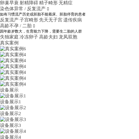
卵巢早衰
射精障碍
精子畸形
无精症
染色体异常 / 反复流产

如有习惯流产历史或胚胎不能着床、胚胎停育的患者
反复流产
子宫畸形
先天无子宫
遗传疾病
高龄不孕 / 二胎

因年龄岁数大，生育能力下降，需要生二胎的人群
失独家庭
冷冻卵子
高龄夫妇
龙凤双胞
真实案例
设备展示
设备展示1
设备展示2
设备展示3
设备展示4