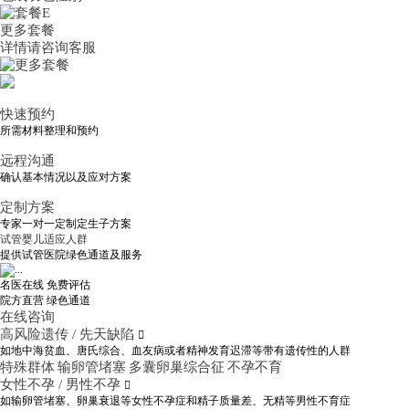
更多套餐
详情请咨询客服
快速预约
所需材料整理和预约
远程沟通
确认基本情况以及应对方案
定制方案
专家一对一定制定生子方案
试管婴儿适应人群
提供试管医院绿色通道及服务
名医在线 免费评估
院方直营
绿色通道
在线咨询
高风险遗传 / 先天缺陷

如地中海贫血、唐氏综合、血友病或者精神发育迟滞等带有遗传性的人群
特殊群体
输卵管堵塞
多囊卵巢综合征
不孕不育
女性不孕 / 男性不孕

如输卵管堵塞、卵巢衰退等女性不孕症和精子质量差、无精等男性不育症