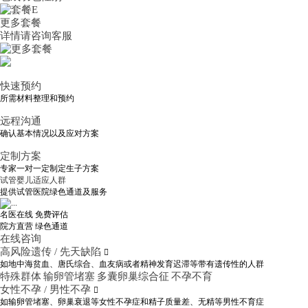
更多套餐
详情请咨询客服
快速预约
所需材料整理和预约
远程沟通
确认基本情况以及应对方案
定制方案
专家一对一定制定生子方案
试管婴儿适应人群
提供试管医院绿色通道及服务
名医在线 免费评估
院方直营
绿色通道
在线咨询
高风险遗传 / 先天缺陷

如地中海贫血、唐氏综合、血友病或者精神发育迟滞等带有遗传性的人群
特殊群体
输卵管堵塞
多囊卵巢综合征
不孕不育
女性不孕 / 男性不孕

如输卵管堵塞、卵巢衰退等女性不孕症和精子质量差、无精等男性不育症