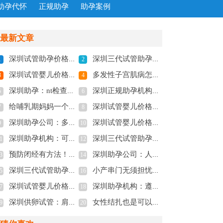
助孕代怀
正规助孕
助孕案例
最新文章
深圳试管助孕价格：内膜形态不好对宫腔灌注有影响，会影响到手术效果并非空穴来风
深圳三代试管助孕：2023潮州中心医院试管婴儿流程指南，助孕成功率预估
1
2
深圳试管婴儿价格：2023赣州市妇保院试管婴儿全方位指南，附成功率参考
多发性子宫肌病怎么回事？患者应积极接受治疗
3
4
深圳助孕：nt检查费用一般不到三百，不同医院收费有差异
深圳正规助孕机构：顺产快慢与什么因素有关-能不能减轻痛苦-
5
6
给哺乳期妈妈一个警告：及时补充认真补钙
深圳试管婴儿价格：俄罗斯试管婴儿促排前降调是为什么,降调的好处
7
8
深圳助孕公司：多囊怎么调理才能怀孕，这五个调理多囊的方法不要错过
深圳试管婴儿价格：巧囊手术对卵巢伤害较大，稍不注意还可能再复发
9
10
深圳助孕机构：可丽蓝验孕周期数有技巧，真假怀孕一测便知！
深圳三代试管助孕中心：妊娠期高血压的症状和表现，看看你中了几个
1
12
预防闭经有方法！3种偏方不仅调经还养卵巢！
深圳助孕公司：人工授精男方取精用什么方式？不同的人群方式不同
3
14
深圳三代试管助孕中心：女性多囊卵巢不要拖，严重可致不孕
小产串门无须担忧，乃封建迷信的说法
5
16
深圳试管婴儿价格：孕期出现胎停怎么办，三分钟教会准妈妈避免胎停方法
深圳助孕机构：遵义医学院附属医院做供卵双胞胎多少钱，这笔收费清单请查收!
7
18
深圳供卵试管：肩间盘突出的症状汇总，主要症状有这四种
女性结扎也是可以做试管婴儿的，圆你的生育梦
9
20