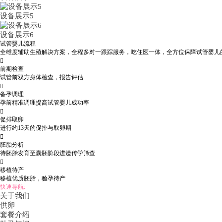
设备展示5
设备展示6
试管婴儿流程
全维度辅助生殖解决方案，全程多对一跟踪服务，吃住医一体，全方位保障试管婴儿

前期检查
试管前双方身体检查，报告评估

备孕调理
孕前精准调理提高试管婴儿成功率

促排取卵
进行约13天的促排与取卵期

胚胎分析
待胚胎发育至囊胚阶段进遗传学筛查

移植待产
移植优质胚胎，验孕待产
快速导航:
关于我们
供卵
套餐介绍