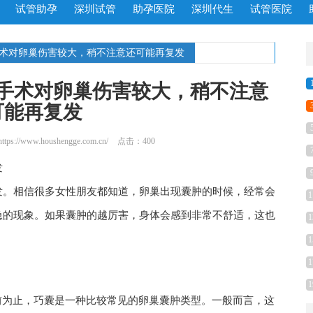
试管助孕
深圳试管
助孕医院
深圳代生
试管医院
手术对卵巢伤害较大，稍不注意还可能再复发
手术对卵巢伤害较大，稍不注意
可能再复发
https://www.houshengge.com.cn/
点击：400
发
发。相信很多女性朋友都知道，卵巢出现囊肿的时候，经常会
1
急的现象。如果囊肿的越厉害，身体会感到非常不舒适，这也
1
1
1
1
前为止，巧囊是一种比较常见的卵巢囊肿类型。一般而言，这