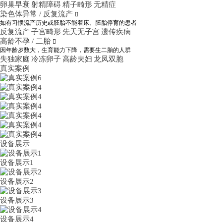
卵巢早衰
射精障碍
精子畸形
无精症
染色体异常 / 反复流产

如有习惯流产历史或胚胎不能着床、胚胎停育的患者
反复流产
子宫畸形
先天无子宫
遗传疾病
高龄不孕 / 二胎

因年龄岁数大，生育能力下降，需要生二胎的人群
失独家庭
冷冻卵子
高龄夫妇
龙凤双胞
真实案例
设备展示
设备展示1
设备展示2
设备展示3
设备展示4