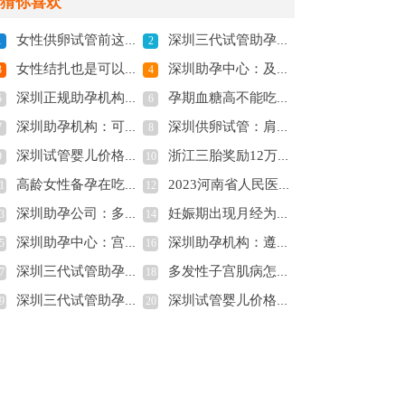
猜你喜欢
女性供卵试管前这四个方面要着重注意，对你成功率有影响
深圳三代试管助孕：2023潮州中心医院试管婴儿流程指南，助孕成功率预估
1
2
女性结扎也是可以做试管婴儿的，圆你的生育梦
深圳助孕中心：及时预防避免这四种原因造成睾酮过高
3
4
深圳正规助孕机构：顺产快慢与什么因素有关-能不能减轻痛苦-
孕期血糖高不能吃的食物：日常不忌口当心血糖飙升！
5
6
深圳助孕机构：可丽蓝验孕周期数有技巧，真假怀孕一测便知！
深圳供卵试管：肩间盘突出的症状汇总，主要症状有这四种
7
8
深圳试管婴儿价格：20多元与100多元的叶酸有什么差别？怀孕期间这些不注意的话可能会出问题
浙江三胎奖励12万元是真是假，浙江三胎奖励政策一览
9
10
高龄女性备孕在吃东西方面有何讲究？备孕该做好哪些准备？
2023河南省人民医院试管婴儿助孕攻略，了解成功率多少
1
12
深圳助孕公司：多囊怎么调理才能怀孕，这五个调理多囊的方法不要错过
妊娠期出现月经为何意？妊娠月经这样处理对身体更好
3
14
深圳助孕中心：宫寒是怎么引起的？用这些措施可以缓解一下
深圳助孕机构：遵义医学院附属医院做供卵双胞胎多少钱，这笔收费清单请查收!
5
16
深圳三代试管助孕中心：女性多囊卵巢不要拖，严重可致不孕
多发性子宫肌病怎么回事？患者应积极接受治疗
7
18
深圳三代试管助孕中心：妊娠期高血压的症状和表现，看看你中了几个
深圳试管婴儿价格：宝宝什么时候自然断奶并没有统一的标准宝妈决定就可以
9
20