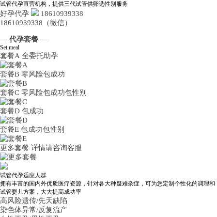
试管代孕直营机构，提供三代试管供卵选性别服务
好孕代孕
18610939338
18610939338（微信）
— 代孕套餐 —
Set meal
套餐A
全委托助孕
套餐B
零风险包成功
套餐C
零风险包成功包性别
套餐D
包成功
套餐E
包成功包性别
更多套餐
详情请咨询客服
试管代孕适应人群
拥有丰富的国内外优质医疗资源，针对各大种疑难杂症，可为您定制个性化的调理和
试管婴儿方案，大大提高成功率
高风险遗传/先天缺陷
染色体异常/反复流产