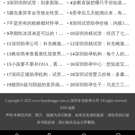
3
深圳供卵试管：别拿新陈代谢慢不当病，出现这些症状要注意！
4
诊断喜脉把哪只手你知道吗？这可千万别搞错了
5
胰岛素异常会导致女性受孕困难，这四类女性一定要详细检查
6
受孕后几天能测出来，有什么方法
7
不是所有的粗粮都对怀孕的妈妈有好处能吃不能吃清单奉上
8
深圳试管助孕价格：内膜3mm与生育无关吗？调理月经还有希望_1
9
孕期吃冰淇淋是可以的！前提是不能多吃
10
深圳供精试管：经历了七次促排却没有怀孕要考虑停下来吗？了解促排药物对身体的影响
11
深圳助孕公司：补充雌激素也要用对方法，过量服用药物会导致体重猛增
12
深圳供精试管：补充雌激素也要用对方法，过量服用药物会导致体重猛增
13
教你简单查看唐氏筛查男女自测表,唐氏筛查的正常参考值
14
深圳助孕机构：每个人的孕囊独一无二，xy孕囊和xx孕囊形状也大不相同
15
小孩要不要补DHA，看了这篇文章你就知道了
16
深圳助孕中心：想知道宝宝性别？NT0.07胎心160轻松辨别男女
17
深圳正规助孕机构：试管移植后打几次黄体酮，来看看医生怎么说
18
深圳试管婴儿价格：多囊卵巢综合征做试管婴儿可以吗，你真的了解试管婴儿吗？
19
腹部B超与阴超的差异揭秘，了解正规操作保证身体无伤害！
20
深圳助孕生子：乌克兰三代管婴儿，是一种成功率更高的辅助生殖技术
Copyright © 2025 www.houshengge.com.cn 深圳专业助孕公司 All rights reserved.
XML地图
声明:本网页内容、图片、视频为演示数据，如有涉及侵犯版权，请联系我们提
供书面反馈，我们核实后会立即删除。