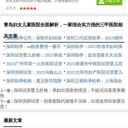
下载文档
将本文的Word文档下载到电脑，方便收藏和打印
推荐度：
青岛妇女儿童医院全面解析，一家综合实力强的三甲医院相
关文章
深圳助孕公司：洛阳市妇幼保
深圳三代试管助孕：2023潮州
健院试管成功率一览，附河南省
深圳助孕：nt检查费用一般不
中心医院试管婴儿流程指南，助
深圳助孕：2023常德市妇幼保
试管医院推荐
到三百，不同医院收费有差异
深圳试管婴儿价格：2023承德
孕成功率预估
健院试管婴儿科普知识导航，助
深圳助孕：促排需要天天去医
市附属医院试管婴儿攻略大全，
2023广州市第一人民医院试管
孕成功率评估
院吗？促排注意事项千万别忽略
2023南通市中医院试管婴儿完
附助孕支出费用明细参考
婴儿流程指南，助孕成功率预估
深圳供精试管：2023马鞍山人
整攻略手册，附助孕成功率预估
2023大同市妇产医院试管婴儿
民医院试管婴儿实用操作指引，
深圳助孕机构：遵义医学院附
攻略大全，费用及成功率参考
深圳正规助孕机构：上海瑞金
三代助孕成功率参考
属医院做供卵双胞胎多少钱，这
医院做供卵试管排队时间公布，
深圳试管婴儿价格：孕妇出现发热情况，不妨试试姜茶来驱
上一篇：
热
笔收费清单请查收!
这些条件也必须满足
深圳供卵试管：别拿新陈代谢慢不当病，出现这些症状要注
下一篇：
意！
最新文章