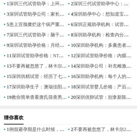
1
深圳三代试管助孕：上环避孕和埋线避孕的区别？这些常见的避孕方式还是蛮省事的
2
深圳三代试管助孕中心：国内是否可以冻卵,冻卵有什么好处
3
深圳试管助孕公司：家长如何给四个月宝宝补钙锌，必须知道这些！
4
深圳助孕中心：想知道宝宝性别？NT0.07胎心160轻松辨别男女
5
患上宫颈糜烂这个病严重吗？得了之后最好注意这些
6
深圳正规助孕机构：试管移植后打几次黄体酮，来看看医生怎么说
7
深圳三代试管助孕：脑干胶质瘤早期症状解析，这些都可能是脑干胶质瘤的信号
8
深圳助孕机构：检查内分泌能检查出怀孕吗,调整内分泌失调的方法
9
深圳试管助孕价格：月经推迟的症状表现,月经推迟是好事还是坏事
10
深圳助孕机构：多囊患者不能吃鸭肉鸡肉？适量食用无影响
11
深圳试管助孕价格：NT检查找不准位置，可以隔几天再做一次
12
深圳试管助孕价格：内膜3mm与生育无关吗？调理月经还有希望_1
13
不要再被忽悠了，林卡尔2大骗局曝光看你中招没
14
深圳助孕公司：补充雌激素也要用对方法，过量服用药物会导致体重猛增
15
深圳供精试管：经历了七次促排却没有怀孕要考虑停下来吗？了解促排药物对身体的影响
16
深圳助孕机构：每个人的孕囊独一无二，xy孕囊和xx孕囊形状也大不相同
17
深圳助孕生子：澳瑞佳阳光宝宝奶粉有什么特点？东西值得购买与否主要还是看需求
18
深圳试管婴儿价格：产后经期多长才算正常？通过这几点来判断才是恢复好
19
教你简单查看唐氏筛查男女自测表,唐氏筛查的正常参考值
20
深圳供卵试管：别拿新陈代谢慢不当病，出现这些症状要注意！
猜你喜欢
1
例假避孕期是什么时候，例假避孕期要注意什么
2
不要再被忽悠了，林卡尔2大骗局曝光看你中招没