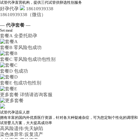
试管代孕直营机构，提供三代试管供卵选性别服务
好孕代孕
18610939338
18610939338（微信）
— 代孕套餐 —
Set meal
套餐A
全委托助孕
套餐B
零风险包成功
套餐C
零风险包成功包性别
套餐D
包成功
套餐E
包成功包性别
更多套餐
详情请咨询客服
试管代孕适应人群
拥有丰富的国内外优质医疗资源，针对各大种疑难杂症，可为您定制个性化的调理和
试管婴儿方案，大大提高成功率
高风险遗传/先天缺陷
染色体异常/反复流产