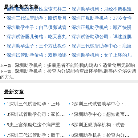
是坏事相关文章
葡萄胎治愈的女性应该怎样二
深圳助孕机构：月经不调很难
次备孕？
深圳三代试管助孕：断奶后月
怀孕吗,告诉你不孕的真实现象
深圳正规助孕机构：37岁女性
经来了能不能瘦,断奶以后体重
深圳助孕生子：自己供卵试管
卵泡数量标准值，这个范围才算
深圳正规助孕机构：顺产快慢
有什么变化
婴儿的全流程一文揭晓
深圳试管婴儿价格：吃天喜丸
正常
与什么因素有关-能不能减轻痛
深圳试管助孕公司：详述腺肌
能让卵泡长得更快吗,排卵期能
深圳助孕生子：三个方法教你
苦-
症移植后着床的5种症状
深圳三代试管助孕中心：疤痕
吃天喜丸吗
自测输卵管是否堵塞了，不知道
深圳试管助孕价格：双胞胎哪
子宫还可以顺产吗，孕妈妈需要
深圳助孕机构：女子上环的几
的赶紧看进来
些人容易生,怀双胞胎什么样的
注意的事项！
种方式介绍,女人上环好不好
深圳助孕机构：多囊患者不能吃鸭肉鸡肉？适量食用无影响
上一篇：
深圳助孕机构：检查内分泌能检查出怀孕吗,调整内分泌失调
下一篇：
人容易早产
的方法
最新文章
1
深圳三代试管助孕：上环避孕和埋线避孕的区别？这些常见的避孕方式还是蛮省事的
2
深圳三代试管助孕中心：国内是否可以冻卵,冻卵有什么好处
3
深圳试管助孕公司：家长如何给四个月宝宝补钙锌，必须知道这些！
4
深圳助孕中心：想知道宝宝性别？NT0.07胎心160轻松辨别男女
5
患上宫颈糜烂这个病严重吗？得了之后最好注意这些
6
深圳正规助孕机构：试管移植后打几次黄体酮，来看看医生怎么说
7
深圳三代试管助孕：脑干胶质瘤早期症状解析，这些都可能是脑干胶质瘤的信号
8
深圳助孕机构：检查内分泌能检查出怀孕吗,调整内分泌失调的方法