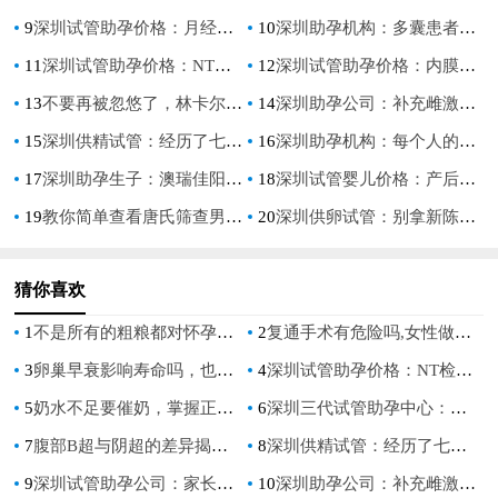
9
深圳试管助孕价格：月经推迟的症状表现,月经推迟是好事还是坏事
10
深圳助孕机构：多囊患者不能吃鸭肉鸡肉？适量食用无影响
11
深圳试管助孕价格：NT检查找不准位置，可以隔几天再做一次
12
深圳试管助孕价格：内膜3mm与生育无关吗？调理月经还有希望_1
13
不要再被忽悠了，林卡尔2大骗局曝光看你中招没
14
深圳助孕公司：补充雌激素也要用对方法，过量服用药物会导致体重猛增
15
深圳供精试管：经历了七次促排却没有怀孕要考虑停下来吗？了解促排药物对身体的影响
16
深圳助孕机构：每个人的孕囊独一无二，xy孕囊和xx孕囊形状也大不相同
17
深圳助孕生子：澳瑞佳阳光宝宝奶粉有什么特点？东西值得购买与否主要还是看需求
18
深圳试管婴儿价格：产后经期多长才算正常？通过这几点来判断才是恢复好
19
教你简单查看唐氏筛查男女自测表,唐氏筛查的正常参考值
20
深圳供卵试管：别拿新陈代谢慢不当病，出现这些症状要注意！
猜你喜欢
1
不是所有的粗粮都对怀孕的妈妈有好处能吃不能吃清单奉上
2
复通手术有危险吗,女性做复通手术好不好
3
卵巢早衰影响寿命吗，也许这几种方法能帮助你！
4
深圳试管助孕价格：NT检查找不准位置，可以隔几天再做一次
5
奶水不足要催奶，掌握正确方法有必要
6
深圳三代试管助孕中心：多次试管不成功多半是受这些因素的影响
7
腹部B超与阴超的差异揭秘，了解正规操作保证身体无伤害！
8
深圳供精试管：经历了七次促排却没有怀孕要考虑停下来吗？了解促排药物对身体的影响
9
深圳试管助孕公司：家长如何给四个月宝宝补钙锌，必须知道这些！
10
深圳助孕公司：补充雌激素也要用对方法，过量服用药物会导致体重猛增