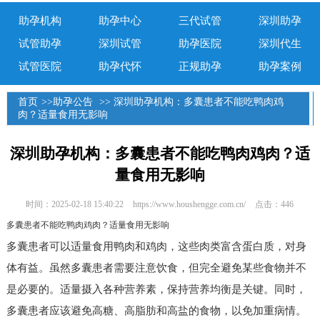
助孕机构
助孕中心
三代试管
深圳助孕
试管助孕
深圳试管
助孕医院
深圳代生
试管医院
助孕代怀
正规助孕
助孕案例
首页
>>
助孕公告
>> 深圳助孕机构：多囊患者不能吃鸭肉鸡
肉？适量食用无影响
深圳助孕机构：多囊患者不能吃鸭肉鸡肉？适
量食用无影响
时间：2025-02-18 15:40:22
https://www.houshengge.com.cn/
点击：446
多囊患者不能吃鸭肉鸡肉？适量食用无影响
多囊患者可以适量食用鸭肉和鸡肉，这些肉类富含蛋白质，对身
体有益。虽然多囊患者需要注意饮食，但完全避免某些食物并不
是必要的。适量摄入各种营养素，保持营养均衡是关键。同时，
多囊患者应该避免高糖、高脂肪和高盐的食物，以免加重病情。