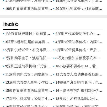
17
深圳助孕生子：澳瑞佳阳光宝宝奶粉有什么特点？东西值得购买与否主要还是看需求
18
深圳试管婴儿价格：产后经期多长才算正常？通过这几点来判断才是恢复好
19
教你简单查看唐氏筛查男女自测表,唐氏筛查的正常参考值
20
深圳供卵试管：别拿新陈代谢慢不当病，出现这些症状要注意！
猜你喜欢
1
诊断喜脉把哪只手你知道吗？这可千万别搞错了
2
深圳三代试管助孕中心：多次试管不成功多半是受这些因素的影响
3
腹部B超与阴超的差异揭秘，了解正规操作保证身体无伤害！
4
深圳试管助孕价格：内膜3mm与生育无关吗？调理月经还有希望_1
5
深圳供精试管：补充雌激素也要用对方法，过量服用药物会导致体重猛增
6
深圳试管婴儿价格：产后经期多长才算正常？通过这几点来判断才是恢复好
7
深圳助孕生子：澳瑞佳阳光宝宝奶粉有什么特点？东西值得购买与否主要还是看需求
8
巧克力囊肿自然受孕几率有多高？了解一下巧囊怀孕的办法
9
深圳正规助孕机构：试管移植后打几次黄体酮，来看看医生怎么说
10
小孩要不要补DHA，看了这篇文章你就知道了
11
深圳供卵试管：别拿新陈代谢慢不当病，出现这些症状要注意！
12
试管婴儿成功也要看胚胎级别，附各等级胚胎划分标准
13
深圳试管婴儿价格：孕妇出现发热情况，不妨试试姜茶来驱热
14
卵巢早衰影响寿命吗，也许这几种方法能帮助你！
15
教你简单查看唐氏筛查男女自测表,唐氏筛查的正常参考值
16
不是所有的粗粮都对怀孕的妈妈有好处能吃不能吃清单奉上
17
深圳供精试管：经历了七次促排却没有怀孕要考虑停下来吗？了解促排药物对身体的影响
18
复通手术有危险吗,女性做复通手术好不好
19
深圳三代试管助孕中心：国内是否可以冻卵,冻卵有什么好处
20
深圳助孕中心：想知道宝宝性别？NT0.07胎心160轻松辨别男女