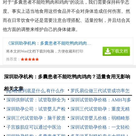
对于"多囊患者不能吃鸭肉和鸡肉"的说法，我们需要保持科学态
度。事实上适当地食用这些食品并不会对身体造成任何伤害。然
而在日常饮食中还是需要注意合理搭配、适量控制，并且结合其
他方面的调整来维护自己的身体健康。
《深圳助孕机构：多囊患者不能吃鸭肉鸡肉？适量食用无影响》
下载文档
将本文的Word文档下载到电脑，方便收藏和打印
推荐度：
深圳助孕机构：多囊患者不能吃鸭肉鸡肉？适量食用无影响
相关文章
pgs检查到底是什么,有什么作
罗氏易位做三代试管成功率怎
用
深圳供卵试管：试管取卵全为
么样，高吗？
深圳试管助孕价格：AMH与多
空卵的概率没想象中高，做好预
深圳助孕公司：试管婴儿产检
囊卵巢综合征：高多囊AMH值
深圳三代试管助孕：重度无精
防工作很关键
建卡流程是什么,方案因人而异
深圳三代试管助孕：脑干胶质
的病因及预防
症睾丸穿刺失败了怎么办？深入
深圳试管婴儿价格：弱精畸形
瘤早期症状解析，这些都可能是
子宫腺肌症可以通过中医治
了解调理后再次尝试的必要性
症要治疗：可能是这几个原因造
深圳试管助孕价格：一文轻松