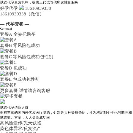
试管代孕直营机构，提供三代试管供卵选性别服务
好孕代孕
18610939338
18610939338（微信）
— 代孕套餐 —
Set meal
套餐A
全委托助孕
套餐B
零风险包成功
套餐C
零风险包成功包性别
套餐D
包成功
套餐E
包成功包性别
更多套餐
详情请咨询客服
试管代孕适应人群
拥有丰富的国内外优质医疗资源，针对各大种疑难杂症，可为您定制个性化的调理和
试管婴儿方案，大大提高成功率
高风险遗传/先天缺陷
染色体异常/反复流产