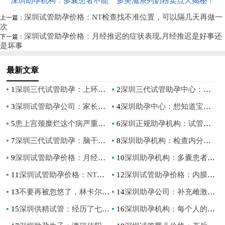
脑干胶质瘤的信号
疗，这些缓解子宫腺肌症方法也
深圳助孕机构：多囊患者不能
成的，别不当回事
快速看懂免费申请精子的全部流
多美滋系列奶粉卖点大揭秘！
不要忽略
吃鸭肉鸡肉？适量食用无影响
程
不同系列奶粉的卖点不同
深圳试管助孕价格：NT检查找不准位置，可以隔几天再做一
上一篇：
次
深圳试管助孕价格：月经推迟的症状表现,月经推迟是好事还
下一篇：
是坏事
最新文章
1
深圳三代试管助孕：上环避孕和埋线避孕的区别？这些常见的避孕方式还是蛮省事的
2
深圳三代试管助孕中心：国内是否可以冻卵,冻卵有什么好处
3
深圳试管助孕公司：家长如何给四个月宝宝补钙锌，必须知道这些！
4
深圳助孕中心：想知道宝宝性别？NT0.07胎心160轻松辨别男女
5
患上宫颈糜烂这个病严重吗？得了之后最好注意这些
6
深圳正规助孕机构：试管移植后打几次黄体酮，来看看医生怎么说
7
深圳三代试管助孕：脑干胶质瘤早期症状解析，这些都可能是脑干胶质瘤的信号
8
深圳助孕机构：检查内分泌能检查出怀孕吗,调整内分泌失调的方法
9
深圳试管助孕价格：月经推迟的症状表现,月经推迟是好事还是坏事
10
深圳助孕机构：多囊患者不能吃鸭肉鸡肉？适量食用无影响
11
深圳试管助孕价格：NT检查找不准位置，可以隔几天再做一次
12
深圳试管助孕价格：内膜3mm与生育无关吗？调理月经还有希望_1
13
不要再被忽悠了，林卡尔2大骗局曝光看你中招没
14
深圳助孕公司：补充雌激素也要用对方法，过量服用药物会导致体重猛增
15
深圳供精试管：经历了七次促排却没有怀孕要考虑停下来吗？了解促排药物对身体的影响
16
深圳助孕机构：每个人的孕囊独一无二，xy孕囊和xx孕囊形状也大不相同