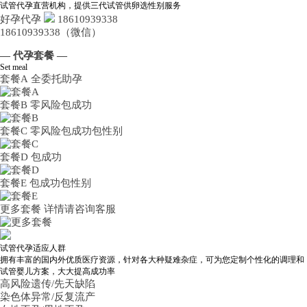
试管代孕直营机构，提供三代试管供卵选性别服务
好孕代孕
18610939338
18610939338（微信）
— 代孕套餐 —
Set meal
套餐A
全委托助孕
套餐B
零风险包成功
套餐C
零风险包成功包性别
套餐D
包成功
套餐E
包成功包性别
更多套餐
详情请咨询客服
试管代孕适应人群
拥有丰富的国内外优质医疗资源，针对各大种疑难杂症，可为您定制个性化的调理和
试管婴儿方案，大大提高成功率
高风险遗传/先天缺陷
染色体异常/反复流产