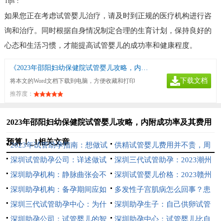
Tips：
如果您正在考虑试管婴儿治疗，请及时到正规的医疗机构进行咨
询和治疗。同时根据自身情况制定合理的生育计划，保持良好的
心态和生活习惯，才能提高试管婴儿的成功率和健康程度。
《2023年邵阳妇幼保健院试管婴儿攻略，内附成功率及其费用预算！_1》
下载文档
将本文的Word文档下载到电脑，方便收藏和打印
推荐度：
2023年邵阳妇幼保健院试管婴儿攻略，内附成功率及其费用
预算！_1相关文章
2023年试管助孕指南：想做试
供精试管婴儿费用并不贵，周
管但不了解的患者赶紧收藏
深圳试管助孕公司：详述做试
期只需要5万元
深圳三代试管助孕：2023潮州
管后身体差的4种调理方法
深圳助孕机构：静脉曲张会不
中心医院试管婴儿流程指南，助
深圳试管婴儿价格：2023赣州
会遗传，这些治疗方式能有效帮
深圳助孕机构：备孕期间应如
孕成功率预估
市妇保院试管婴儿全方位指南，
多发性子宫肌病怎么回事？患
助解决烦恼
何预防18三体出生缺陷？这3个
深圳三代试管助孕中心：为什
附成功率参考
者应积极接受治疗
深圳助孕生子：自己供卵试管
方法了解一下
么不想做HPV和TCT检查- 3个原
深圳助孕公司：试管婴儿的智
婴儿的全流程一文揭晓
深圳助孕中心：试管婴儿比自