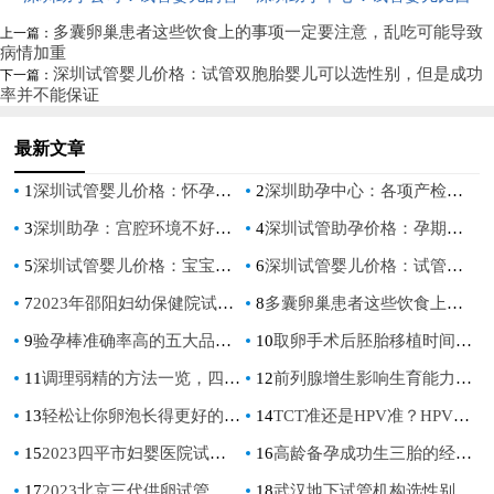
因揭秘
商并无差异性，与自然怀孕的孩
然受孕更容易流产？流产率其实
多囊卵巢患者这些饮食上的事项一定要注意，乱吃可能导致
上一篇：
病情加重
子一样
相差不大
深圳试管婴儿价格：试管双胞胎婴儿可以选性别，但是成功
下一篇：
率并不能保证
最新文章
1
深圳试管婴儿价格：怀孕几个月不能做人流手术？孕期12周的注意事项
2
深圳助孕中心：各项产检前的注意事项，是否空腹看情况
3
深圳助孕：宫腔环境不好怎么调理？宫腔环境不好主要是这些原因
4
深圳试管助孕价格：孕期尿道突然刺痛正常吗,孕期尿道突然刺痛怎么办
5
深圳试管婴儿价格：宝宝大便酸臭怎么办？新生儿大便酸臭元凶家长要了解
6
深圳试管婴儿价格：试管双胞胎婴儿可以选性别，但是成功率并不能保证
7
2023年邵阳妇幼保健院试管婴儿攻略，内附成功率及其费用预算！_1
8
多囊卵巢患者这些饮食上的事项一定要注意，乱吃可能导致病情加重
9
验孕棒准确率高的五大品牌推荐，一分钟学会正确选购方法！
10
取卵手术后胚胎移植时间介绍，一般只需要3-5天
11
调理弱精的方法一览，四个方法助你改善弱精症状
12
前列腺增生影响生育能力吗？如何保护你的前列腺
13
轻松让你卵泡长得更好的食疗方法，赶紧记下来
14
TCT准还是HPV准？HPV查验的原理搞清楚才好选择
15
2023四平市妇婴医院试管婴儿医疗团队介绍，费用及成功率参考
16
高龄备孕成功生三胎的经验分享，生男孩并不是巧合
17
2023北京三代供卵试管婴儿费用明细，由五部分组成
18
武汉地下试管机构选性别只需八万八，三分钟告诉你是否靠谱