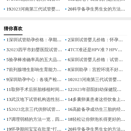
19
2023河南第三代试管婴儿价格参考（内附详细流程）
20
科学备孕生男生女的方法一览，附备孕期间的注意事项
猜你喜欢
1
深圳试管助孕价格：孕期尿道突然刺痛正常吗,孕期尿道突然刺痛怎么办
2
深圳试管婴儿价格：怀孕几个月不能做人流手术？孕期12周的注意事项
3
2023四平市妇婴医院试管婴儿医疗团队介绍，费用及成功率参考
4
TCT准还是HPV准？HPV查验的原理搞清楚才好选择
5
验孕棒准确率高的五大品牌推荐，一分钟学会正确选购方法！
6
深圳试管婴儿价格：试管双胞胎婴儿可以选性别，但是成功率并不能保证
7
前列腺增生影响生育能力吗？如何保护你的前列腺
8
深圳助孕：宫腔环境不好怎么调理？宫腔环境不好主要是这些原因
9
深圳助孕中心：各项产检前的注意事项，是否空腹看情况
10
2023河南第三代试管婴儿价格参考（内附详细流程）
11
取卵手术后胚胎移植时间介绍，一般只需要3-5天
12
2023年邵阳妇幼保健院试管婴儿攻略，内附成功率及其费用预算！_1
13
武汉地下试管机构选性别只需八万八，三分钟告诉你是否靠谱
14
多囊卵巢患者这些饮食上的事项一定要注意，乱吃可能导致病情加重
15
2023北京三代供卵试管婴儿费用明细，由五部分组成
16
高龄备孕成功生三胎的经验分享，生男孩并不是巧合
17
调理弱精的方法一览，四个方法助你改善弱精症状
18
轻松让你卵泡长得更好的食疗方法，赶紧记下来
19
怀孕期间宝宝在肚里“打嗝”是正常现象吗？
20
科学备孕生男生女的方法一览，附备孕期间的注意事项