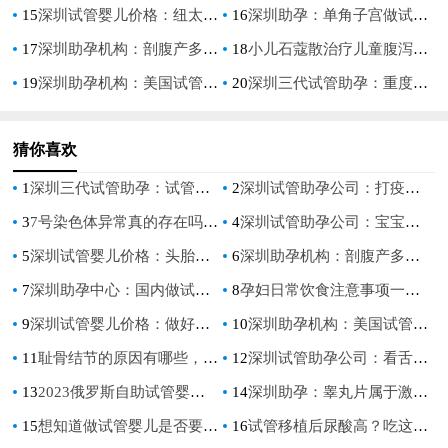
15
深圳试管婴儿价格：纽太特深度水解奶粉怎么样？宝宝喝了之后会不会更好
16
深圳助孕：单角子宫做试管着床不容易，想成功这些事项一个都不能漏
17
深圳助孕机构：剖腹产多长时间刀口能完全愈合好,剖腹产完了需要注意什么
18
小儿石蔻散治疗儿童腹泻效果好，正确的用法及用量分享
19
深圳助孕机构：美国试管婴儿花费明细起伏太大小心都是不正规机构
20
深圳三代试管助孕：重度无精症睾丸穿刺失败了怎么办？深入了解调理后再次尝试的必要性
猜你喜欢
1
深圳三代试管助孕：试管婴儿囊胚移植时间，最好在排卵5天后进行
2
深圳试管助孕公司：打疫苗的重要性有哪些,宝宝打完疫苗注意事项
3
7号染色体异常真的存在吗？了解三体现象和多胞胎引发的病症
4
深圳试管助孕公司：宝宝喝蔬菜汁好不好消化,宝宝喝蔬菜汁的好处有哪些
5
深圳试管婴儿价格：头胎打无痛有用吗，疼痛可以忍受吗-
6
深圳助孕机构：剖腹产多长时间刀口能完全愈合好,剖腹产完了需要注意什么
7
深圳助孕中心：国内做试管不需要结婚证机构公开，这几家均上榜
8
孕妇日常饮食注意事项一览，该吃不该吃的一次性介绍清楚！
9
深圳试管婴儿价格：做好这些准备，让你分娩过程更顺利
10
深圳助孕机构：美国试管婴儿花费明细起伏太大小心都是不正规机构
11
耻骨结节的原因有哪些，耻骨结节怎么治疗
12
深圳试管助孕公司：看舌头知道生男孩女孩吗？通过舌头可以了解到健康与否
13
2023俄罗斯自助试管婴儿攻略，三分钟带你了解全部流程！
14
深圳助孕：睾丸片属于激素药，副作用大请谨慎使用
15
想知道做试管婴儿是否要养囊，养囊的标准是什么-
16
试管移植后尿酸高？吃这些食物可缓解