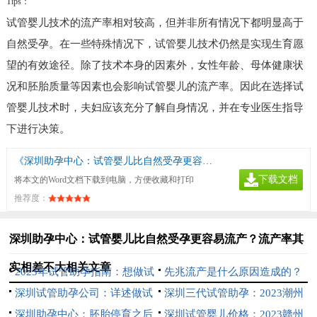
Tips：
试管婴儿技术的流产率相对较高，但并非所有情况下都明显高于
自然受孕。在一些特殊情况下，试管婴儿技术仍然是实现生育愿
望的有效途径。除了技术本身的因素外，女性年龄、母体健康状
况和胚胎质量等因素也会影响试管婴儿的流产率。因此在选择试
管婴儿技术时，夫妇应该充分了解自身情况，并在专业医生指导
下进行决策。
《深圳助孕中心：试管婴儿比自然受孕更容易流产？流产率其实相差不大》
下载文档
将本文的Word文档下载到电脑，方便收藏和打印
推荐度：
深圳助孕中心：试管婴儿比自然受孕更容易流产？流产率其
实相差不大相关文章
2023年试管助孕指南：想做试
先兆流产是什么原因造成的？
管但不了解的患者赶紧收藏
深圳试管助孕公司：详述做试
了解完全才好方范
深圳三代试管助孕：2023潮州
管后身体差的4种调理方法
深圳助孕中心：胚胎停育之后
中心医院试管婴儿流程指南，助
深圳试管婴儿价格：2023赣州