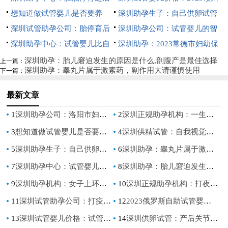
这些检查项目必须要做，找出问
想知道做试管婴儿是否要养
孕成功率预估
市妇保院试管婴儿全方位指南，
深圳助孕生子：自己供卵试管
题才能对症治疗
囊，养囊的标准是什么-
深圳试管助孕公司：胎停育后
附成功率参考
婴儿的全流程一文揭晓
深圳助孕公司：试管婴儿的智
hcg不一定会下降，甚至会有所
深圳助孕中心：试管婴儿比自
商并无差异性，与自然怀孕的孩
深圳助孕：2023常德市妇幼保
升高
然受孕更容易流产？流产率其实
子一样
健院试管婴儿科普知识导航，助
深圳助孕：胎儿窘迫发生的原因是什么,剖腹产是最佳选择
上一篇：
深圳助孕：睾丸片属于激素药，副作用大请谨慎使用
下一篇：
相差不大
孕成功率评估
最新文章
1
深圳助孕公司：洛阳市妇幼保健院试管成功率一览，附河南省试管医院推荐
2
深圳正规助孕机构：一生最多做一次腹腔镜手术，因为它多少有点危害
3
想知道做试管婴儿是否要养囊，养囊的标准是什么-
4
深圳供精试管：自我视觉检查，让你及时发现视力问题
5
深圳助孕生子：自己供卵试管婴儿的全流程一文揭晓
6
深圳助孕：睾丸片属于激素药，副作用大请谨慎使用
7
深圳助孕中心：试管婴儿比自然受孕更容易流产？流产率其实相差不大
8
深圳助孕：胎儿窘迫发生的原因是什么,剖腹产是最佳选择
9
深圳助孕机构：女子上环的几种方式介绍,女人上环好不好
10
深圳正规助孕机构：打夜针后出现的各种症状，会老是想吐
11
深圳试管助孕公司：打疫苗的重要性有哪些,宝宝打完疫苗注意事项
12
2023俄罗斯自助试管婴儿攻略，三分钟带你了解全部流程！
13
深圳试管婴儿价格：试管婴儿每一代区别，三代成功率更高吗
14
深圳供卵试管：产后关节痒要警惕，这些保健问题不容忽视