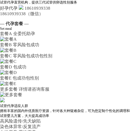
试管代孕直营机构，提供三代试管供卵选性别服务
好孕代孕
18610939338
18610939338（微信）
— 代孕套餐 —
Set meal
套餐A
全委托助孕
套餐B
零风险包成功
套餐C
零风险包成功包性别
套餐D
包成功
套餐E
包成功包性别
更多套餐
详情请咨询客服
试管代孕适应人群
拥有丰富的国内外优质医疗资源，针对各大种疑难杂症，可为您定制个性化的调理和
试管婴儿方案，大大提高成功率
高风险遗传/先天缺陷
染色体异常/反复流产