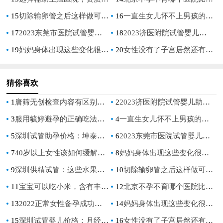
15
切除输卵管之后这样做可以加快恢复，早点恢复少受罪
16
一直生女儿怀不上男孩的原因解读，帮助你提升生男孩的几率
17
2023东莞市医院试管婴儿全方位指南，附成功率参考
18
2023济医附院试管婴儿助孕攻略，费用清单及成功率参考
19
妈妈身体出现这些变化很有可能预示你怀的男宝！
20
女性没有了子宫居然还有这样的好处 你知道吗？
猜你喜欢
1
唐筛无创检查内容有区别，看完你就知道为什么不能取消
2
2023济医附院试管婴儿助孕攻略，费用清单及成功率参考
3
服用毓婷避孕的正确吃法你都吃对了吗？
4
一直生女儿怀不上男孩的原因解读，帮助你提升生男孩的几率
5
深圳试管助孕价格：坤泰胶囊的作用是什么,坤泰胶囊吃了有什么好处
6
2023东莞市医院试管婴儿全方位指南，附成功率参考
7
40岁以上女性该如何缓解卵巢早衰带来的影响呢-
8
妈妈身体出现这些变化很有可能预示你怀的男宝！
9
深圳供精试管：这些水果让你远离先兆流产，帮助你更好地保胎
10
切除输卵管之后这样做可以加快恢复，早点恢复少受罪
11
宝宝可以吃小米，含有丰富的蛋白质、还易消化
12
北京不孕不育哪个医院比较好？成功率怎么样
13
2022正常女性备孕成功，身体会出现什么样的变化呢？
14
妈妈身体出现这些变化很有可能预示你怀的男宝！
15
深圳试管婴儿价格：月经推迟7天后验孕最准确，没来又没怀上可能因为这些原因
16
女性没有了子宫居然还有这样的好处 你知道吗？