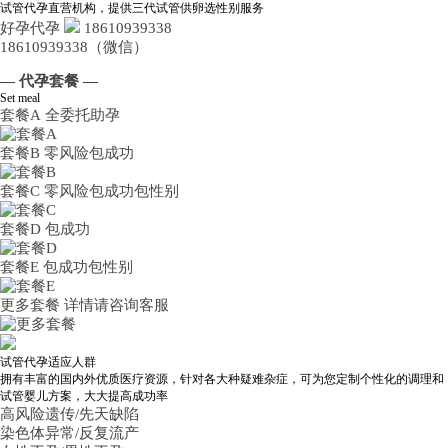
试管代孕直营机构，提供三代试管供卵选性别服务
好孕代孕
18610939338
18610939338（微信）
— 代孕套餐 —
Set meal
套餐A
全委托助孕
套餐B
零风险包成功
套餐C
零风险包成功包性别
套餐D
包成功
套餐E
包成功包性别
更多套餐
详情请咨询客服
试管代孕适应人群
拥有丰富的国内外优质医疗资源，针对各大种疑难杂症，可为您定制个性化的调理和
试管婴儿方案，大大提高成功率
高风险遗传/先天缺陷
染色体异常/反复流产