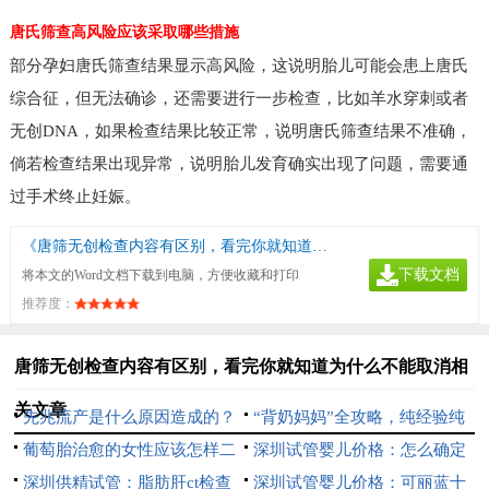
唐氏筛查高风险应该采取哪些措施
部分孕妇唐氏筛查结果显示高风险，这说明胎儿可能会患上唐氏
综合征，但无法确诊，还需要进行一步检查，比如羊水穿刺或者
无创DNA，如果检查结果比较正常，说明唐氏筛查结果不准确，
倘若检查结果出现异常，说明胎儿发育确实出现了问题，需要通
过手术终止妊娠。
《唐筛无创检查内容有区别，看完你就知道为什么不能取消》
下载文档
将本文的Word文档下载到电脑，方便收藏和打印
推荐度：
唐筛无创检查内容有区别，看完你就知道为什么不能取消相
关文章
先兆流产是什么原因造成的？
“背奶妈妈”全攻略，纯经验纯
了解完全才好方范
葡萄胎治愈的女性应该怎样二
干货，请收好
深圳试管婴儿价格：怎么确定
次备孕？
深圳供精试管：脂肪肝ct检查
是不是输卵管堵塞，这几个检查
深圳试管婴儿价格：可丽蓝十