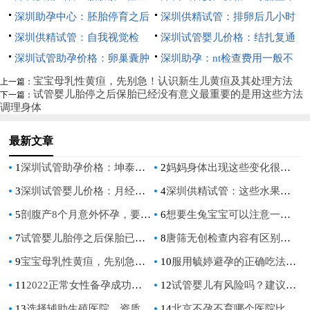
的作用和目的，ct检查的这些好
深圳助孕中心：胚胎停育之后
方法你知道吗？
字验孕棒怎么看？附使用方法和
深圳供精试管：排卵后几小时
处你要知道
这些检查项目必须要做，找出问
深圳供精试管：自我视觉检
结果解读
同房最好？排卵期间同房需注意
深圳试管婴儿价格：结扎复通
题才能对症治疗
查，让你及时发现视力问题
深圳试管助孕价格：卵巢囊肿
这几点
后多久可以怀孕,复通手术后一
深圳助孕：nt检查费用一般不
跟多囊卵巢区别有多大，看看你
般多久能怀上
到三百，不同医院收费有差异
宝宝母乳性黄疸，先别急！认识新生儿黄疸及其处理方法
上一篇：
试管婴儿胎停之后保胎已经没有意义最重要的是用这些方法
下一篇：
都知道吗？
调理身体
最新文章
1
深圳试管助孕价格：坤泰胶囊的作用是什么,坤泰胶囊吃了有什么好处
2
妈妈身体出现这些变化很有可能预示你怀的男宝！
3
深圳试管婴儿价格：月经推迟7天后验孕最准确，没来又没怀上可能因为这些原因
4
深圳供精试管：这些水果让你远离先兆流产，帮助你更好地保胎
5
剖腹产8个月意外怀孕，要还是不要？
6
想要生兔宝宝可以注意一下这些，做好备孕措施可以生出更健康的宝宝
7
试管婴儿胎停之后保胎已经没有意义最重要的是用这些方法调理身体
8
唐筛无创检查内容有区别，看完你就知道为什么不能取消
9
宝宝母乳性黄疸，先别急！认识新生儿黄疸及其处理方法
10
服用毓婷避孕的正确吃法你都吃对了吗？
11
2022正常女性备孕成功，身体会出现什么样的变化呢？
12
试管婴儿有风险吗？建议有需要的家庭做好心理准备
13
选择辅助生殖医院，资质和实力是关键，服务态度也不能忽视
14
北京不孕不育哪个医院比较好？成功率怎么样