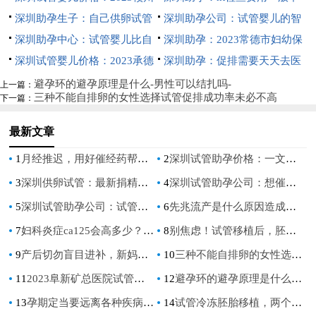
试管医院推荐
市妇保院试管婴儿全方位指南，
深圳助孕生子：自己供卵试管
孕成功率预估
到三百，不同医院收费有差异
深圳助孕公司：试管婴儿的智
附成功率参考
婴儿的全流程一文揭晓
深圳助孕中心：试管婴儿比自
商并无差异性，与自然怀孕的孩
深圳助孕：2023常德市妇幼保
然受孕更容易流产？流产率其实
深圳试管婴儿价格：2023承德
子一样
健院试管婴儿科普知识导航，助
深圳助孕：促排需要天天去医
相差不大
市附属医院试管婴儿攻略大全，
孕成功率评估
院吗？促排注意事项千万别忽略
避孕环的避孕原理是什么-男性可以结扎吗-
上一篇：
三种不能自排卵的女性选择试管促排成功率未必不高
下一篇：
附助孕支出费用明细参考
最新文章
1
月经推迟，用好催经药帮助你更好地催经。
2
深圳试管助孕价格：一文轻松快速看懂免费申请精子的全部流程
3
深圳供卵试管：最新捐精的标准你达标了吗？捐精最高可拿6000元补助
4
深圳试管助孕公司：想催产可以试试这几种方式，可能对你真有用
5
深圳试管助孕公司：试管进周为什么要选择在经期的第二天？这样做有什么讲究吗？
6
先兆流产是什么原因造成的？了解完全才好方范
7
妇科炎症ca125会高多少？妇科炎症这些事情注意一下对身体有好处
8
别焦虑！试管移植后，胚胎着床时间因人而异
9
产后切勿盲目进补，新妈妈需要这几种营养元素
10
三种不能自排卵的女性选择试管促排成功率未必不高
11
2023阜新矿总医院试管婴儿助孕攻略，费用清单及成功率参考
12
避孕环的避孕原理是什么-男性可以结扎吗-
13
孕期定当要远离各种疾病，避免对胎儿产生影响
14
试管冷冻胚胎移植，两个星期后为什么会有少量出血