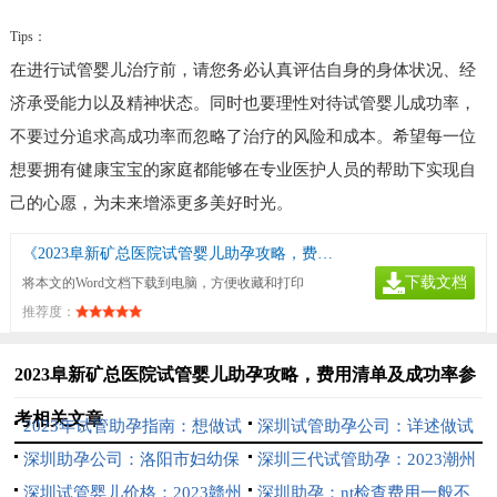
Tips：
在进行试管婴儿治疗前，请您务必认真评估自身的身体状况、经
济承受能力以及精神状态。同时也要理性对待试管婴儿成功率，
不要过分追求高成功率而忽略了治疗的风险和成本。希望每一位
想要拥有健康宝宝的家庭都能够在专业医护人员的帮助下实现自
己的心愿，为未来增添更多美好时光。
《2023阜新矿总医院试管婴儿助孕攻略，费用清单及成功率参考》
下载文档
将本文的Word文档下载到电脑，方便收藏和打印
推荐度：
2023阜新矿总医院试管婴儿助孕攻略，费用清单及成功率参
考相关文章
2023年试管助孕指南：想做试
深圳试管助孕公司：详述做试
管但不了解的患者赶紧收藏
深圳助孕公司：洛阳市妇幼保
管后身体差的4种调理方法
深圳三代试管助孕：2023潮州
健院试管成功率一览，附河南省
深圳试管婴儿价格：2023赣州
中心医院试管婴儿流程指南，助
深圳助孕：nt检查费用一般不