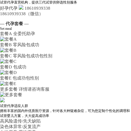
试管代孕直营机构，提供三代试管供卵选性别服务
好孕代孕
18610939338
18610939338（微信）
— 代孕套餐 —
Set meal
套餐A
全委托助孕
套餐B
零风险包成功
套餐C
零风险包成功包性别
套餐D
包成功
套餐E
包成功包性别
更多套餐
详情请咨询客服
试管代孕适应人群
拥有丰富的国内外优质医疗资源，针对各大种疑难杂症，可为您定制个性化的调理和
试管婴儿方案，大大提高成功率
高风险遗传/先天缺陷
染色体异常/反复流产