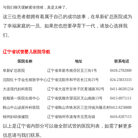
与我们聊天缓解紧张情绪，真是太棒了。
这三位患者都拥有着属于自己的成功故事，在阜新矿总医院成为
了幸福家庭的一员。如果您也想要孕育下一代，请放心选择我
们。
辽宁省试管婴儿医院导航
医院名称
地址
联系电话
阜新矿总医院
辽宁省阜新市南芬区五三街1号
0418-2782000
沈阳红十字会生殖医学中心
辽宁省沈阳市和平区长江街25号
024-23833333
大连现代妇科医院
辽宁省大连市甘井子区黄浦路302号
0411-86281234
抚顺第一医院生殖中心
辽宁省抚顺市望花区天山南路13号
0413-8971111
鞍山中山泌尿外科医院
辽宁省鞍山市铁东区三岔河镇兴隆庄村
0412-8258888
锦州妇幼保健院
辽宁省锦州市凌海市北荒岛镇
0416-8287115
以上是辽宁省内部分可以做全部试管的医院列表，如需了解更多
信息请与我们联系。