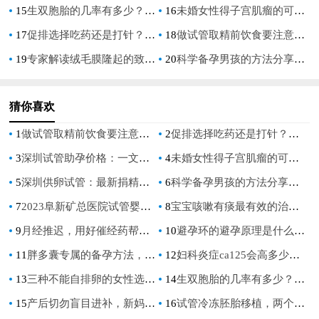
15
生双胞胎的几率有多少？附影响生双胞胎几率的因素_1
16
未婚女性得子宫肌瘤的可能性有多大？子宫肌瘤该怎么治疗
17
促排选择吃药还是打针？一文带你知晓二者之间有什么区别
18
做试管取精前饮食要注意什么，哪些不能吃？
19
专家解读绒毛膜隆起的致畸率，胎儿是否需要保留还得分情况
20
科学备孕男孩的方法分享，七种方式都能提高生男孩的几率_1
猜你喜欢
1
做试管取精前饮食要注意什么，哪些不能吃？
2
促排选择吃药还是打针？一文带你知晓二者之间有什么区别
3
深圳试管助孕价格：一文轻松快速看懂免费申请精子的全部流程
4
未婚女性得子宫肌瘤的可能性有多大？子宫肌瘤该怎么治疗
5
深圳供卵试管：最新捐精的标准你达标了吗？捐精最高可拿6000元补助
6
科学备孕男孩的方法分享，七种方式都能提高生男孩的几率_1
7
2023阜新矿总医院试管婴儿助孕攻略，费用清单及成功率参考
8
宝宝咳嗽有痰最有效的治疗方法，帮助宝宝轻松摆脱痰咳困扰！
9
月经推迟，用好催经药帮助你更好地催经。
10
避孕环的避孕原理是什么-男性可以结扎吗-
11
胖多囊专属的备孕方法，让你更加轻松顺利怀孕
12
妇科炎症ca125会高多少？妇科炎症这些事情注意一下对身体有好处
13
三种不能自排卵的女性选择试管促排成功率未必不高
14
生双胞胎的几率有多少？附影响生双胞胎几率的因素_1
15
产后切勿盲目进补，新妈妈需要这几种营养元素
16
试管冷冻胚胎移植，两个星期后为什么会有少量出血