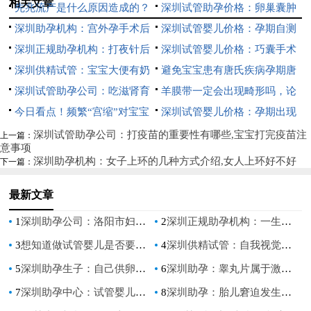
相关文章
先兆流产是什么原因造成的？
深圳试管助孕价格：卵巢囊肿
了解完全才好方范
深圳助孕机构：宫外孕手术后
跟多囊卵巢区别有多大，看看你
深圳试管婴儿价格：孕期自测
别急着要孩子，否则容易出现问
深圳正规助孕机构：打夜针后
都知道吗？
胎儿性别的方法一览，一分钟便
深圳试管婴儿价格：巧囊手术
题
出现的各种症状，会老是想吐
深圳供精试管：宝宝大便有奶
能知晓胎儿是男是女
对卵巢伤害较大，稍不注意还可
避免宝宝患有唐氏疾病孕期唐
瓣怎么回事？别慌，这是正常现
深圳试管助孕公司：吃滋肾育
能再复发
氏筛查不可忽视
羊膜带一定会出现畸形吗，论
象
胎虽然有副作用，但不一定使宝
今日看点！频繁“宫缩”对宝宝
羊膜带对宝宝有影响
深圳试管婴儿价格：孕期出现
宝脑瘫
有影响吗？
胎停怎么办，三分钟教会准妈妈
深圳试管助孕公司：打疫苗的重要性有哪些,宝宝打完疫苗注
上一篇：
意事项
避免胎停方法
深圳助孕机构：女子上环的几种方式介绍,女人上环好不好
下一篇：
最新文章
1
深圳助孕公司：洛阳市妇幼保健院试管成功率一览，附河南省试管医院推荐
2
深圳正规助孕机构：一生最多做一次腹腔镜手术，因为它多少有点危害
3
想知道做试管婴儿是否要养囊，养囊的标准是什么-
4
深圳供精试管：自我视觉检查，让你及时发现视力问题
5
深圳助孕生子：自己供卵试管婴儿的全流程一文揭晓
6
深圳助孕：睾丸片属于激素药，副作用大请谨慎使用
7
深圳助孕中心：试管婴儿比自然受孕更容易流产？流产率其实相差不大
8
深圳助孕：胎儿窘迫发生的原因是什么,剖腹产是最佳选择