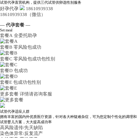
试管代孕直营机构，提供三代试管供卵选性别服务
好孕代孕
18610939338
18610939338（微信）
— 代孕套餐 —
Set meal
套餐A
全委托助孕
套餐B
零风险包成功
套餐C
零风险包成功包性别
套餐D
包成功
套餐E
包成功包性别
更多套餐
详情请咨询客服
试管代孕适应人群
拥有丰富的国内外优质医疗资源，针对各大种疑难杂症，可为您定制个性化的调理和
试管婴儿方案，大大提高成功率
高风险遗传/先天缺陷
染色体异常/反复流产