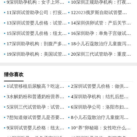
9
深圳助孕机构：女子上环的几种方式介绍,女人上环好不好
10
深圳正规助孕机构：打夜针后出现的各种症状，会老是想吐
11
深圳试管助孕公司：打疫苗的重要性有哪些,宝宝打完疫苗注意事项
12
2023俄罗斯自助试管婴儿攻略，三分钟带你了解全部流程！
13
深圳试管婴儿价格：试管婴儿每一代区别，三代成功率更高吗
14
深圳供卵试管：产后关节痒要警惕，这些保健问题不容忽视
15
深圳试管婴儿价格：纽太特深度水解奶粉怎么样？宝宝喝了之后会不会更好
16
深圳助孕：单角子宫做试管着床不容易，想成功这些事项一个都不能漏
17
深圳助孕机构：剖腹产多长时间刀口能完全愈合好,剖腹产完了需要注意什么
18
小儿石蔻散治疗儿童腹泻效果好，正确的用法及用量分享
19
深圳助孕机构：美国试管婴儿花费明细起伏太大小心都是不正规机构
20
深圳三代试管助孕：重度无精症睾丸穿刺失败了怎么办？深入了解调理后再次尝试的必要性
猜你喜欢
1
试管移植后尿酸高？吃这些食物可缓解
2
深圳试管婴儿价格：做供精试管满足哪些条件,这几个条件满足了吗
3
水解奶粉和普通奶粉营养差不多！但水解奶粉更利于宝宝吸收
4
深圳助孕机构：结扎后想生育可以做复通手术，需要多少钱看完就知道_1
5
深圳三代试管助孕：试管婴儿囊胚移植时间，最好在排卵5天后进行
6
深圳助孕公司：洛阳市妇幼保健院试管成功率一览，附河南省试管医院推荐
7
想知道做试管婴儿是否要养囊，养囊的标准是什么-
8
小儿石蔻散治疗儿童腹泻效果好，正确的用法及用量分享
9
深圳试管婴儿价格：纽太特深度水解奶粉怎么样？宝宝喝了之后会不会更好
10
“养”卵秘籍：女性吃什么可以提升卵子质量？