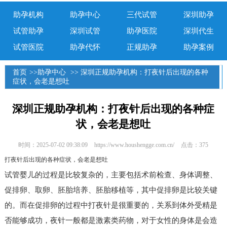
助孕机构
助孕中心
三代试管
深圳助孕
试管助孕
深圳试管
助孕医院
深圳代生
试管医院
助孕代怀
正规助孕
助孕案例
首页
>>
助孕中心
>> 深圳正规助孕机构：打夜针后出现的各种
症状，会老是想吐
深圳正规助孕机构：打夜针后出现的各种症
状，会老是想吐
时间：2025-07-02 09:38:09
https://www.houshengge.com.cn/
点击：375
打夜针后出现的各种症状，会老是想吐
试管婴儿的过程是比较复杂的，主要包括术前检查、身体调整、
促排卵、取卵、胚胎培养、胚胎移植等，其中促排卵是比较关键
的。而在促排卵的过程中打夜针是很重要的，关系到体外受精是
否能够成功，夜针一般都是激素类药物，对于女性的身体是会造