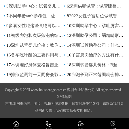
5
深圳助孕中心：试管婴儿一次成功虽有难度，把握这四点有望提高成功率
6
深圳供卵试管：试管建档是什么？流程一定要搞清楚
7
不同年龄amh参考值，让你更好地判断你的卵巢功能
8
2022女性子宫后位做试管婴儿能够成功吗-
9
多囊女性吃这些食物可以让你的卵泡发育更好
10
深圳助孕中心：孕吐厉害与胎儿性别关系不大，揭秘孕吐严重的四大原因
11
初级卵泡和次级卵泡的结构特征区别，一文告诉你
12
深圳助孕公司：弱精畸形症要治疗：可能是这几个原因造成的，别不当回事
13
深圳试管婴儿价格：教你如何科学怀上双胞胎，成就双胞胎家庭
14
深圳试管助孕公司：什么动作可以疏通输卵管？这3种运动赶快做起来
15
备孕吃叶酸的主要作用与生男生女的关系真不大
16
子宫息肉治疗的方法有什么,子宫内膜息肉怎么处理最好
17
不调理好身体去格鲁吉亚做试管婴儿成功率也不见得很高
18
深圳试管婴儿价格：B超可以看到胎儿的子宫吗？孕期的注意事项要了解清楚
19
排卵监测前一天同房会影响检测结果吗？
20
卵泡长到正常范围就会排卵受孕，太大了就不能受孕
Copyright © 2025 www.houshengge.com.cn 深圳专业助孕公司 All rights reserved.
XML地图
声明:本网页内容、图片、视频为演示数据，如有涉及侵犯版权，请联系我们提
供书面反馈，我们核实后会立即删除。