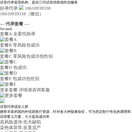
试管代孕直营机构，提供三代试管供卵选性别服务
好孕代孕
18610939338
18610939338（微信）
— 代孕套餐 —
Set meal
套餐A
全委托助孕
套餐B
零风险包成功
套餐C
零风险包成功包性别
套餐D
包成功
套餐E
包成功包性别
更多套餐
详情请咨询客服
试管代孕适应人群
拥有丰富的国内外优质医疗资源，针对各大种疑难杂症，可为您定制个性化的调理和
试管婴儿方案，大大提高成功率
高风险遗传/先天缺陷
染色体异常/反复流产