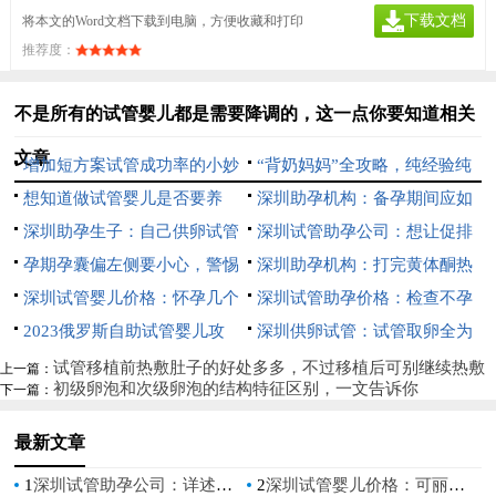
下载文档
将本文的Word文档下载到电脑，方便收藏和打印
推荐度：
不是所有的试管婴儿都是需要降调的，这一点你要知道相关
文章
增加短方案试管成功率的小妙
“背奶妈妈”全攻略，纯经验纯
招，用过的人都说好
想知道做试管婴儿是否要养
干货，请收好
深圳助孕机构：备孕期间应如
囊，养囊的标准是什么-
深圳助孕生子：自己供卵试管
何预防18三体出生缺陷？这3个
深圳试管助孕公司：想让促排
婴儿的全流程一文揭晓
孕期孕囊偏左侧要小心，警惕
方法了解一下
流程起的作用更大最好注意这
深圳助孕机构：打完黄体酮热
出现胎儿发育不良或流产
深圳试管婴儿价格：怀孕几个
些，早了解早起作用
敷的黄金时间分享，6个小时后
深圳试管助孕价格：检查不孕
月不能做人流手术？孕期12周
2023俄罗斯自助试管婴儿攻
的效果大不相同！
不育要查哪几项呢？三个必要检
深圳供卵试管：试管取卵全为
的注意事项
略，三分钟带你了解全部流程！
查项目介绍
空卵的概率没想象中高，做好预
试管移植前热敷肚子的好处多多，不过移植后可别继续热敷
上一篇：
初级卵泡和次级卵泡的结构特征区别，一文告诉你
下一篇：
防工作很关键
最新文章
1
深圳试管助孕公司：详述做试管后身体差的4种调理方法
2
深圳试管婴儿价格：可丽蓝十字验孕棒怎么看？附使用方法和结果解读