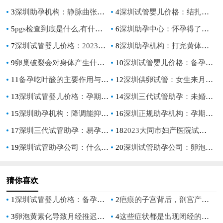
3
深圳助孕机构：静脉曲张会不会遗传，这些治疗方式能有效帮助解决烦恼
4
深圳试管婴儿价格：结扎复通后多久可以怀孕,复通手术后一般多久能怀上
5
pgs检查到底是什么,有什么作用
6
深圳助孕中心：怀孕得了乙肝一定要注意，不要妄想孕期会自愈
7
深圳试管婴儿价格：2023承德市附属医院试管婴儿攻略大全，附助孕支出费用明细参考
8
深圳助孕机构：打完黄体酮热敷的黄金时间分享，6个小时后的效果大不相同！
9
卵巢破裂会对身体产生什么影响呢？看完就有结果了
10
深圳试管婴儿价格：备孕两年怀孕失败怎么办？附提高怀孕几率的方式
11
备孕吃叶酸的主要作用与生男生女的关系真不大
12
深圳供卵试管：女生来月经应该怎么处理，以下几点要注意！
13
深圳试管婴儿价格：孕期发烧对胎儿有没有影响,孕妇发烧怎么物理降温
14
深圳三代试管助孕：未婚可以冷冻卵子吗，冻卵最佳时机是多少岁
15
深圳助孕机构：降调能抑制巧囊吗，巧囊降调再移植有什么作用？
16
深圳正规助孕机构：孕期甲状腺结节会影响孩子吗,甲状腺结节怀孕了怎么办
17
深圳三代试管助孕：易孕体质的女性都有这些特征，快来将自己调理成易孕体质吧
18
2023大同市妇产医院试管婴儿攻略大全，费用及成功率参考
19
深圳试管助孕公司：什么动作可以疏通输卵管？这3种运动赶快做起来
20
深圳试管助孕公司：卵泡数量太少了怎么办,造成生育困难
猜你喜欢
1
深圳试管婴儿价格：备孕两年怀孕失败怎么办？附提高怀孕几率的方式
2
疤痕的子宫背后，剖宫产率高吗？
3
卵泡黄素化导致月经推迟，要学会调理
4
这些症状都是出现闭经的信号，要注意了！