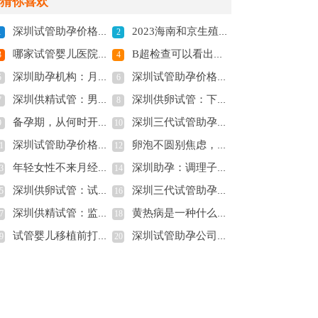
猜你喜欢
深圳试管助孕价格：输卵管堵塞有4大表现症状，建议疏通后再开始备孕
2023海南和京生殖医院试管婴儿助孕攻略，助孕成功率预估
1
2
哪家试管婴儿医院可以包生男孩，附医院推荐
B超检查可以看出多种疾病，卵巢囊肿是最容易发现的
3
4
深圳助孕机构：月经提前了就不知道怎么算排卵期了吧，这里教你怎么算
深圳试管助孕价格：高龄孕妇产检要做哪些？这几个必须要做
5
6
深圳供精试管：男性和女性检查生殖系统的花费也有差别，需要准备多少资金一看便知
深圳供卵试管：下奶和催奶本质上有区别，但意思都是差不多的
7
8
备孕期，从何时开始？揭秘备孕的最佳时间
深圳三代试管助孕中心：试管男孩费用大概要多少钱-移植之后吃这些东西明显有助于着床
9
10
深圳试管助孕价格：卵巢囊肿跟多囊卵巢区别有多大，看看你都知道吗？
卵泡不圆别焦虑，这些方法可以补救
1
12
年轻女性不来月经怎么办,女人长期不来月经什么原因
深圳助孕：调理子宫内膜薄的中药方子，轻松帮你调理身体
3
14
深圳供卵试管：试管取卵全为空卵的概率没想象中高，做好预防工作很关键
深圳三代试管助孕中心：2023单身女人做试管婴儿费用参考，附详细成功率
5
16
深圳供精试管：监测卵泡是否要进行憋尿？这个时候检测卵泡相对更好
黄热病是一种什么病,它的治疗方法是什么
7
18
试管婴儿移植前打阿托西班保胎的效果，真的会有用吗？
深圳试管助孕公司：做到这四点帮你远离胎儿窘迫带来的烦恼
9
20