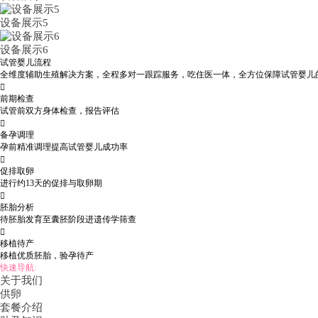
设备展示5
设备展示6
试管婴儿流程
全维度辅助生殖解决方案，全程多对一跟踪服务，吃住医一体，全方位保障试管婴儿

前期检查
试管前双方身体检查，报告评估

备孕调理
孕前精准调理提高试管婴儿成功率

促排取卵
进行约13天的促排与取卵期

胚胎分析
待胚胎发育至囊胚阶段进遗传学筛查

移植待产
移植优质胚胎，验孕待产
快速导航:
关于我们
供卵
套餐介绍