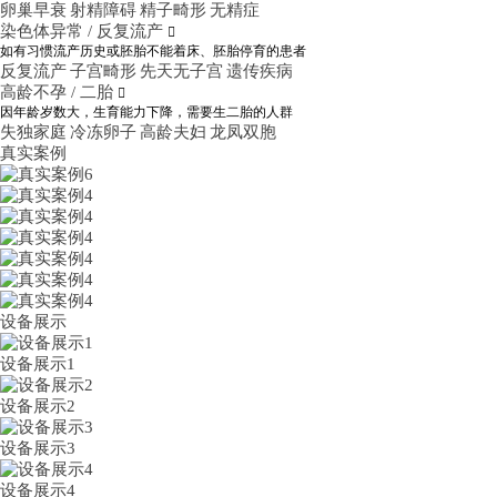
卵巢早衰
射精障碍
精子畸形
无精症
染色体异常 / 反复流产

如有习惯流产历史或胚胎不能着床、胚胎停育的患者
反复流产
子宫畸形
先天无子宫
遗传疾病
高龄不孕 / 二胎

因年龄岁数大，生育能力下降，需要生二胎的人群
失独家庭
冷冻卵子
高龄夫妇
龙凤双胞
真实案例
设备展示
设备展示1
设备展示2
设备展示3
设备展示4