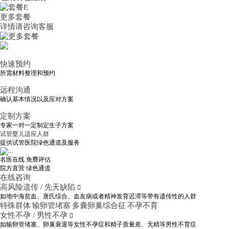
更多套餐
详情请咨询客服
快速预约
所需材料整理和预约
远程沟通
确认基本情况以及应对方案
定制方案
专家一对一定制定生子方案
试管婴儿适应人群
提供试管医院绿色通道及服务
名医在线 免费评估
院方直营
绿色通道
在线咨询
高风险遗传 / 先天缺陷

如地中海贫血、唐氏综合、血友病或者精神发育迟滞等带有遗传性的人群
特殊群体
输卵管堵塞
多囊卵巢综合征
不孕不育
女性不孕 / 男性不孕

如输卵管堵塞、卵巢衰退等女性不孕症和精子质量差、无精等男性不育症