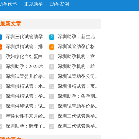
助孕代怀
正规助孕
助孕案例
最新文章
深圳三代试管助孕：霉菌性阴道炎引起的原因有很多，文章科普如何避免
深圳助孕：新生儿第二月如何喂养？科学护理指导
1
2
深圳供精试管：排卵后几小时同房最好？排卵期间同房需注意这几点
深圳试管助孕价格：卵巢囊肿跟多囊卵巢区别有多大，看看你都知道吗？
3
4
孕妇糖化血红蛋白正常值是多少,孕期糖化血红蛋白的意义
深圳助孕机构：宫外孕手术后别急着要孩子，否则容易出现问题
5
6
深圳助孕：2023常德市妇幼保健院试管婴儿科普知识导航，助孕成功率评估
深圳助孕机构：雌二醇低吃什么食物调理,雌二醇低应该注意什么
7
8
深圳试管婴儿价格：孕期自测胎儿性别的方法一览，一分钟便能知晓胎儿是男是女
深圳试管助孕公司：疤痕子宫还可以顺产吗，孕妈妈需要注意的事项！
9
10
深圳供精试管：水解奶粉和氨基酸奶粉有区别！根据宝宝的情况选择奶粉很重要
深圳供精试管：宝宝大便有奶瓣怎么回事？别慌，这是正常现象
1
12
深圳供精试管：孕34周白带像浆糊一定要警惕，很可能是胎停的前兆！
深圳助孕：备孕期间的黑豆也不是你想吃就能吃
3
14
深圳供卵试管：试管取卵全为空卵的概率没想象中高，做好预防工作很关键
深圳试管助孕价格：输卵管堵塞有4大表现症状，建议疏通后再开始备孕
5
16
年轻女性不来月经怎么办,女人长期不来月经什么原因
深圳三代试管助孕中心：新生儿的食欲下降明显怎么办-偷偷教会你三招!
7
18
深圳助孕：调理子宫内膜薄的中药方子，轻松帮你调理身体
深圳三代试管助孕中心：宫外孕怎么做手术？宫外孕的主要症状有这些
9
20