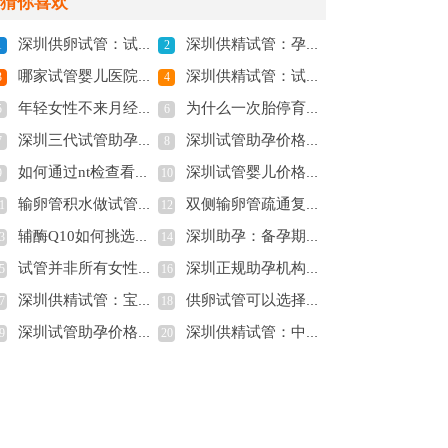
猜你喜欢
深圳供卵试管：试管取卵全为空卵的概率没想象中高，做好预防工作很关键
深圳供精试管：孕34周白带像浆糊一定要警惕，很可能是胎停的前兆！
1
2
哪家试管婴儿医院可以包生男孩，附医院推荐
深圳供精试管：试管移植前热敷肚子的好处多多，不过移植后可别继续热敷
3
4
年轻女性不来月经怎么办,女人长期不来月经什么原因
为什么一次胎停育后一直不孕？胎停育再孕须要知道的事情
5
6
深圳三代试管助孕中心：宫外孕怎么做手术？宫外孕的主要症状有这些
深圳试管助孕价格：输卵管堵塞有4大表现症状，建议疏通后再开始备孕
7
8
如何通过nt检查看孩子性别，Nt检查小于1.5不一定是女孩
深圳试管婴儿价格：孕期自测胎儿性别的方法一览，一分钟便能知晓胎儿是男是女
9
10
输卵管积水做试管应需要切除吗，医生：因人而异
双侧输卵管疏通复发率高吗？能够治愈吗
1
12
辅酶Q10如何挑选合适的品牌，效果差距不大可根据性价比来参考
深圳助孕：备孕期间的黑豆也不是你想吃就能吃
3
14
试管并非所有女性都需要做宫腔镜，移植前出现异常更需要做
深圳正规助孕机构：移植鲜胚的着床时间你知道吗？看看最晚第几天可以测出来
5
16
深圳供精试管：宝宝大便有奶瓣怎么回事？别慌，这是正常现象
供卵试管可以选择性别，但要先符合这三个条件
7
18
深圳试管助孕价格：卵巢囊肿跟多囊卵巢区别有多大，看看你都知道吗？
深圳供精试管：中信湘雅可申请供精试管婴儿，前提还要满足这些适应症
9
20