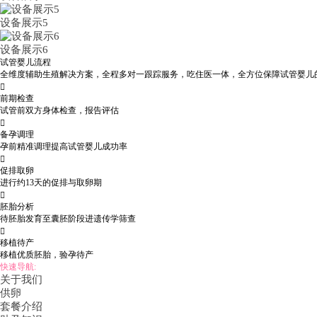
设备展示5
设备展示6
试管婴儿流程
全维度辅助生殖解决方案，全程多对一跟踪服务，吃住医一体，全方位保障试管婴儿

前期检查
试管前双方身体检查，报告评估

备孕调理
孕前精准调理提高试管婴儿成功率

促排取卵
进行约13天的促排与取卵期

胚胎分析
待胚胎发育至囊胚阶段进遗传学筛查

移植待产
移植优质胚胎，验孕待产
快速导航:
关于我们
供卵
套餐介绍