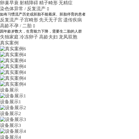
卵巢早衰
射精障碍
精子畸形
无精症
染色体异常 / 反复流产

如有习惯流产历史或胚胎不能着床、胚胎停育的患者
反复流产
子宫畸形
先天无子宫
遗传疾病
高龄不孕 / 二胎

因年龄岁数大，生育能力下降，需要生二胎的人群
失独家庭
冷冻卵子
高龄夫妇
龙凤双胞
真实案例
设备展示
设备展示1
设备展示2
设备展示3
设备展示4