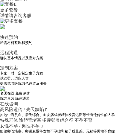
更多套餐
详情请咨询客服
快速预约
所需材料整理和预约
远程沟通
确认基本情况以及应对方案
定制方案
专家一对一定制定生子方案
试管婴儿适应人群
提供试管医院绿色通道及服务
名医在线 免费评估
院方直营
绿色通道
在线咨询
高风险遗传 / 先天缺陷

如地中海贫血、唐氏综合、血友病或者精神发育迟滞等带有遗传性的人群
特殊群体
输卵管堵塞
多囊卵巢综合征
不孕不育
女性不孕 / 男性不孕

如输卵管堵塞、卵巢衰退等女性不孕症和精子质量差、无精等男性不育症