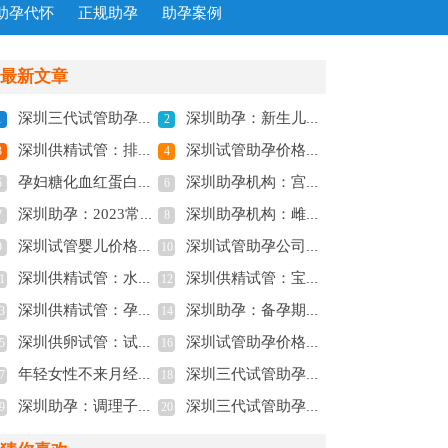
助孕代怀
正规助孕
助孕案例
最新文章
深圳三代试管助孕：霉菌性阴道炎引起的原因有很多，文章科普如何避免
深圳助孕：新生儿第二月如何喂养？科学护理指导
1
2
深圳供精试管：排卵后几小时同房最好？排卵期间同房需注意这几点
深圳试管助孕价格：卵巢囊肿跟多囊卵巢区别有多大，看看你都知道吗？
3
4
孕妇糖化血红蛋白正常值是多少,孕期糖化血红蛋白的意义
深圳助孕机构：宫外孕手术后别急着要孩子，否则容易出现问题
5
6
深圳助孕：2023常德市妇幼保健院试管婴儿科普知识导航，助孕成功率评估
深圳助孕机构：雌二醇低吃什么食物调理,雌二醇低应该注意什么
7
8
深圳试管婴儿价格：孕期自测胎儿性别的方法一览，一分钟便能知晓胎儿是男是女
深圳试管助孕公司：疤痕子宫还可以顺产吗，孕妈妈需要注意的事项！
9
10
深圳供精试管：水解奶粉和氨基酸奶粉有区别！根据宝宝的情况选择奶粉很重要
深圳供精试管：宝宝大便有奶瓣怎么回事？别慌，这是正常现象
1
12
深圳供精试管：孕34周白带像浆糊一定要警惕，很可能是胎停的前兆！
深圳助孕：备孕期间的黑豆也不是你想吃就能吃
3
14
深圳供卵试管：试管取卵全为空卵的概率没想象中高，做好预防工作很关键
深圳试管助孕价格：输卵管堵塞有4大表现症状，建议疏通后再开始备孕
5
16
年轻女性不来月经怎么办,女人长期不来月经什么原因
深圳三代试管助孕中心：新生儿的食欲下降明显怎么办-偷偷教会你三招!
7
18
深圳助孕：调理子宫内膜薄的中药方子，轻松帮你调理身体
深圳三代试管助孕中心：宫外孕怎么做手术？宫外孕的主要症状有这些
9
20